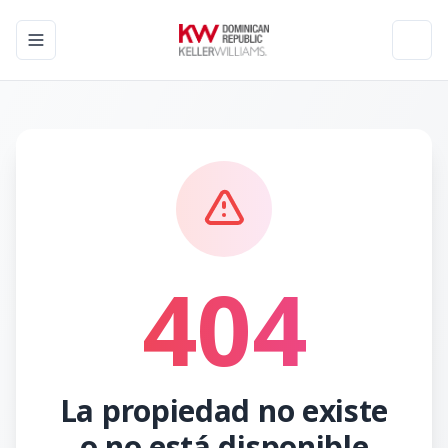
Toggle navigation menu
Toggl
404
La propiedad no existe
o no está disponible