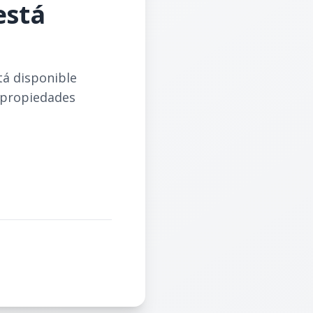
está
tá disponible
 propiedades