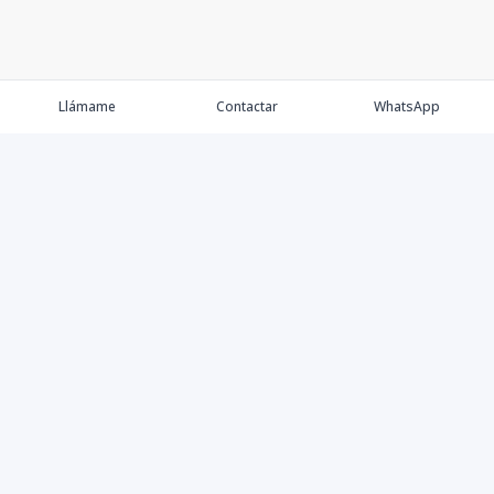
Llámame
Contactar
WhatsApp
Comprar
Alquilar
Agentes
Contacto
Instagram