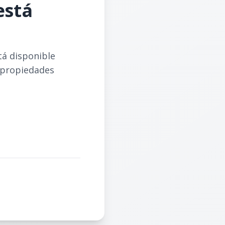
está
tá disponible
 propiedades