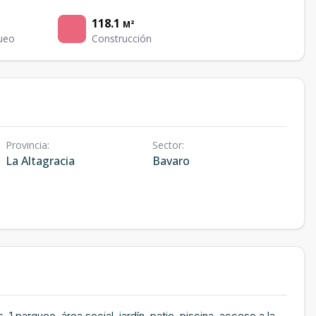
118.1
M²
ueo
Construcción
Provincia
:
Sector
:
La Altagracia
Bavaro
1 parqueo, área social, jardín, patio, piscina, acceso a la