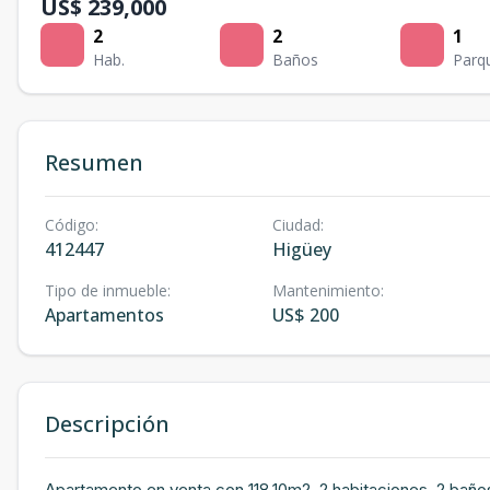
US$ 239,000
2
2
1
Hab.
Baños
Parq
Resumen
Código
:
Ciudad
:
412447
Higüey
Tipo de inmueble
:
Mantenimiento
:
Apartamentos
US$ 200
Descripción
Apartamento en venta con 118.10m2, 2 habitaciones, 2 baños, 