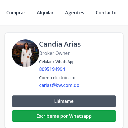
Comprar
Alquilar
Agentes
Contacto
Candia Arias
Broker Owner
Celular / WhatsApp
:
8095194994
Correo electrónico
:
carias@kw.com.do
Llámame
Escribeme por Whatsapp