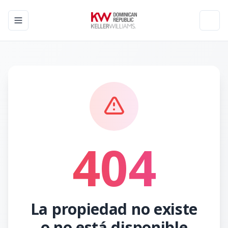
Toggle navigation menu
Toggl
404
La propiedad no existe
o no está disponible