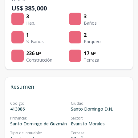
US$ 385,000
3
3
Hab.
Baños
1
2
½ Baños
Parqueo
236
17
M²
M²
Construcción
Terraza
Resumen
Código
:
Ciudad
:
413086
Santo Domingo D.N.
Provincia
:
Sector
:
Santo Domingo de Guzmán
Evaristo Morales
Tipo de inmueble
:
Terraza
: