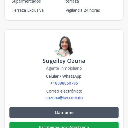
Supermercados
terraza
Terraza Exclusiva
Vigilancia 24 horas
Sugeiley Ozuna
Agente Inmobiliario
Celular / WhatsApp
:
+18098850795
Correo electrónico
:
sozuna@kw.com.do
Llámame
Escribeme por Whatsapp