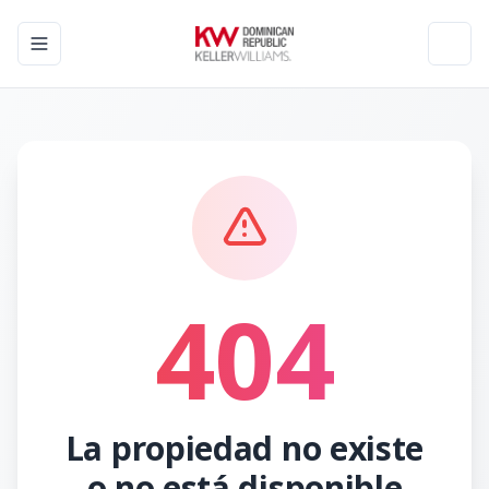
Toggle navigation menu
Toggl
404
La propiedad no existe
o no está disponible