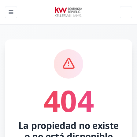
Toggle navigation menu
Toggl
404
La propiedad no existe
o no está disponible