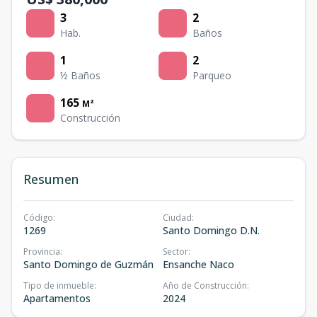
3
2
Hab.
Baños
1
2
½ Baños
Parqueo
165
M²
Construcción
Resumen
Código
:
Ciudad
:
1269
Santo Domingo D.N.
Provincia
:
Sector
:
Santo Domingo de Guzmán
Ensanche Naco
Tipo de inmueble
:
Año de Construcción
:
Apartamentos
2024