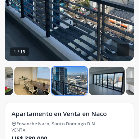
1
/
15
Apartamento en Venta en Naco
Ensanche Naco
,
Santo Domingo D.N.
VENTA
US$ 380,000