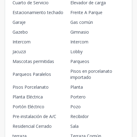
Cuarto de Servicio
Elevador de carga
Estacionamiento techado
Frente A Parque
Garaje
Gas común
Gazebo
Gimnasio
Intercom
Intercom
Jacuzzi
Lobby
Mascotas permitidas
Parqueos
Pisos en porcelanato
Parqueos Paralelos
importado
Pisos Porcelanato
Planta
Planta Eléctrica
Portero
Portón Eléctrico
Pozo
Pre-instalación de A/C
Recibidor
Residencial Cerrado
Sala
terraza
Terraza Común