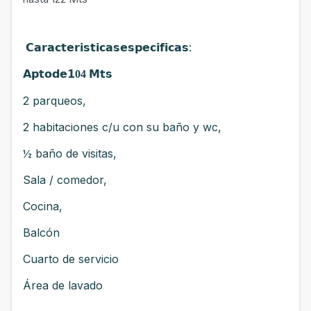
:
𝗖𝗮𝗿𝗮𝗰𝘁𝗲𝗿𝗶𝘀𝘁𝗶𝗰𝗮𝘀𝗲𝘀𝗽𝗲𝗰𝗶𝗳𝗶𝗰𝗮𝘀
𝗔𝗽𝘁𝗼𝗱𝗲
𝟭04
𝗠𝘁𝘀
2 parqueos,
2 habitaciones c/u con su baño y wc,
½ baño de visitas,
Sala / comedor,
Cocina,
Balcón
Cuarto de servicio
Área de lavado