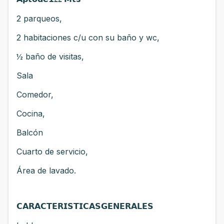
2 parqueos,
2 habitaciones c/u con su baño y wc,
½ baño de visitas,
Sala
Comedor,
Cocina,
Balcón
Cuarto de servicio,
Área de lavado.
𝗖𝗔𝗥𝗔𝗖𝗧𝗘𝗥𝗜𝗦𝗧𝗜𝗖𝗔𝗦𝗚𝗘𝗡𝗘𝗥𝗔𝗟𝗘𝗦