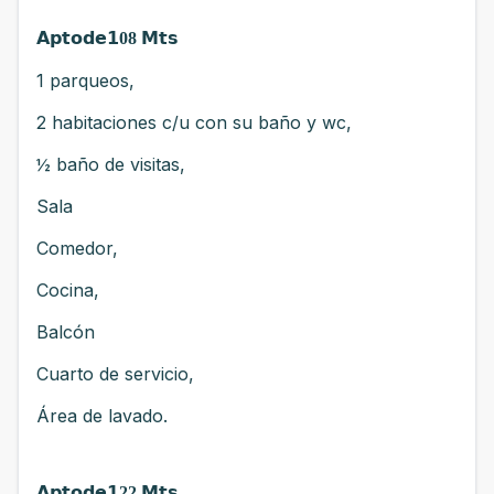
𝗔𝗽𝘁𝗼𝗱𝗲𝟭
08
𝗠𝘁𝘀
1 parqueos,
2 habitaciones c/u con su baño y wc,
½ baño de visitas,
Sala
Comedor,
Cocina,
Balcón
Cuarto de servicio,
Área de lavado.
𝗔𝗽𝘁𝗼𝗱𝗲
𝟭22 𝗠
𝘁𝘀