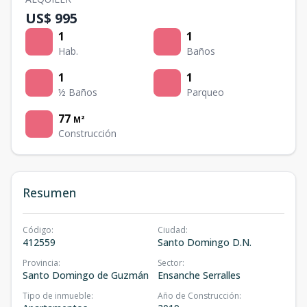
US$ 995
1
1
Hab.
Baños
1
1
½ Baños
Parqueo
77
M²
Construcción
Resumen
Código
:
Ciudad
:
412559
Santo Domingo D.N.
Provincia
:
Sector
:
Santo Domingo de Guzmán
Ensanche Serralles
Tipo de inmueble
:
Año de Construcción
: