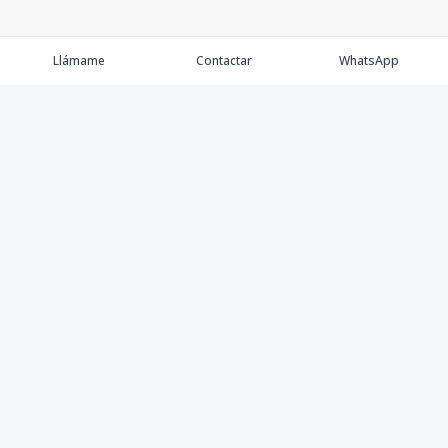
Llámame
Contactar
WhatsApp
Comprar
Alquilar
Agentes
Contacto
Instagram
©
2026
Keller Williams Dominicana
,
Todos los derechos