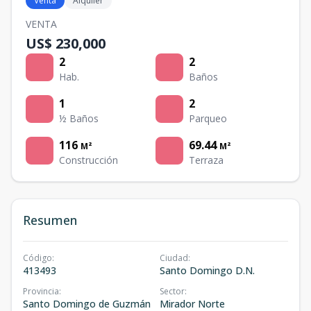
Venta
Alquiler
VENTA
US$ 230,000
2
2
Hab.
Baños
1
2
½ Baños
Parqueo
116
69.44
M²
M²
Construcción
Terraza
Resumen
Código
:
Ciudad
:
413493
Santo Domingo D.N.
Provincia
:
Sector
:
Santo Domingo de Guzmán
Mirador Norte