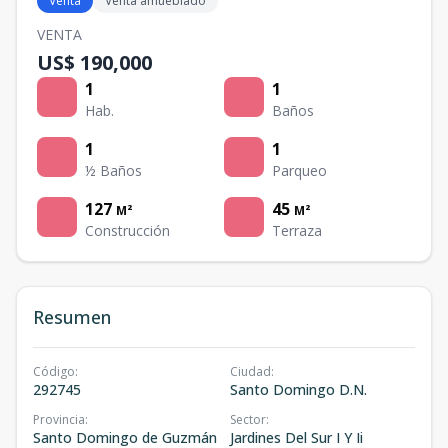
Venta
Venta amueblado
VENTA
US$ 190,000
1
1
Hab.
Baños
1
1
½ Baños
Parqueo
127
45
M²
M²
Construcción
Terraza
Resumen
Código
:
Ciudad
:
292745
Santo Domingo D.N.
Provincia
:
Sector
:
Santo Domingo de Guzmán
Jardines Del Sur I Y Ii