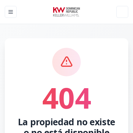
Toggle navigation menu
Toggl
404
La propiedad no existe
o no está disponible