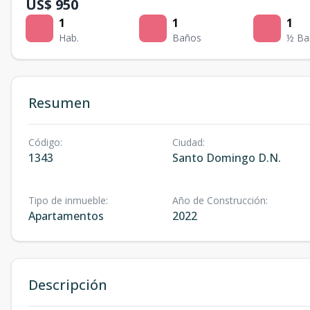
US$ 950
1
1
1
Hab.
Baños
½ Ba
Resumen
Código
:
Ciudad
:
1343
Santo Domingo D.N.
Tipo de inmueble
:
Año de Construcción
:
Apartamentos
2022
Descripción