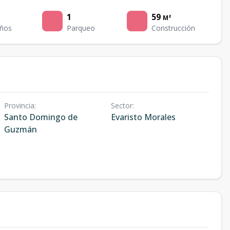
1
59
M²
ños
Parqueo
Construcción
Provincia
:
Sector
:
Santo Domingo de
Evaristo Morales
Guzmán