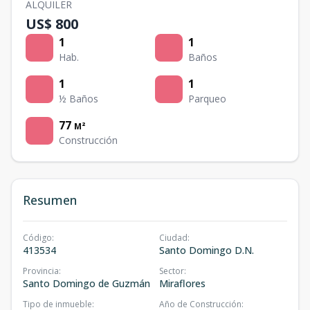
ALQUILER
US$ 800
1
1
Hab.
Baños
1
1
½ Baños
Parqueo
77
M²
Construcción
Resumen
Código
:
Ciudad
:
413534
Santo Domingo D.N.
Provincia
:
Sector
:
Santo Domingo de Guzmán
Miraflores
Tipo de inmueble
:
Año de Construcción
: