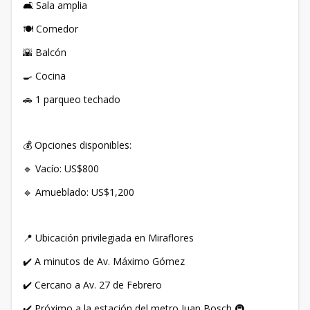
🛋️ Sala amplia
🍽️ Comedor
🌇 Balcón
🍳 Cocina
🚗 1 parqueo techado
💰 Opciones disponibles:
🔹 Vacío: US$800
🔹 Amueblado: US$1,200
📍 Ubicación privilegiada en Miraflores
✔️ A minutos de Av. Máximo Gómez
✔️ Cercano a Av. 27 de Febrero
✔️ Próximo a la estación del metro Juan Bosch 🚇