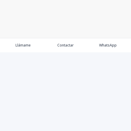
Llámame
Contactar
WhatsApp
Comprar
Alquilar
Agentes
Contacto