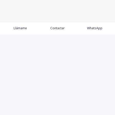
Llámame
Contactar
WhatsApp
Comprar
Alquilar
Agentes
Contacto