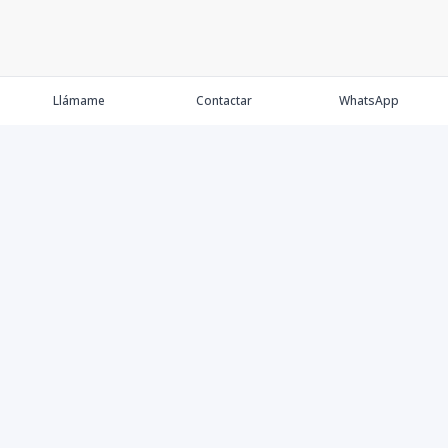
Llámame
Contactar
WhatsApp
Comprar
Alquilar
Agentes
Contacto
Instagram