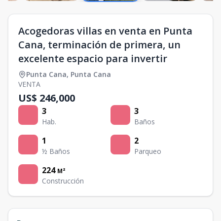
Acogedoras villas en venta en Punta
Cana, terminación de primera, un
excelente espacio para invertir
Punta Cana
,
Punta Cana
VENTA
US$ 246,000
3
3
Hab.
Baños
1
2
½ Baños
Parqueo
224
M²
Construcción