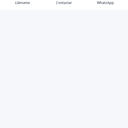
Llámame
Contactar
WhatsApp
Comprar
Alquilar
Agentes
Contacto
Instagram
©
2026
Keller Williams Dominicana
,
Todos los derechos
reservados
Powered by
AlterEstate