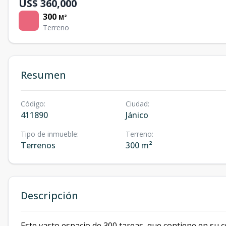
US$ 360,000
300
M²
Terreno
Resumen
Código
:
Ciudad
:
411890
Jánico
Tipo de inmueble
:
Terreno
:
Terrenos
300 m²
Descripción
Este vasto espacio de 300 tareas, que contiene en su c