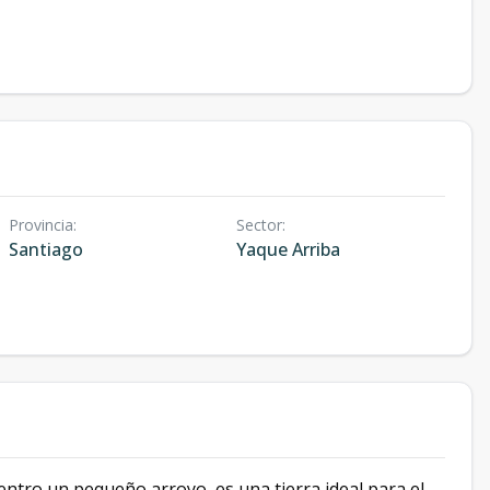
Provincia
:
Sector
:
Santiago
Yaque Arriba
entro un pequeño arroyo, es una tierra ideal para el