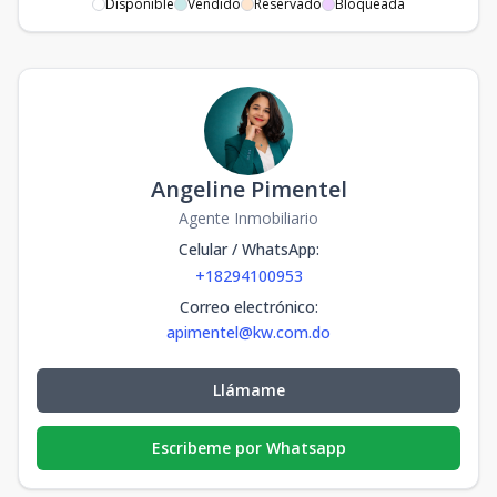
Disponible
Vendido
Reservado
Bloqueada
Villa C 18
2
2
3
1
2
2
3
2
272
m2
Modelo 12
-
-
-
-
-
-
-
-
-
m2
Angeline Pimentel
Agente Inmobiliario
Celular / WhatsApp
:
+18294100953
Correo electrónico
:
apimentel@kw.com.do
Llámame
Escribeme por Whatsapp