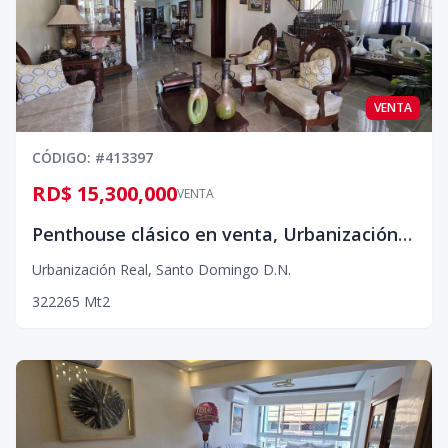
VENTA
CÓDIGO
: #
413397
RD$ 15,300,000
VENTA
Penthouse clásico en venta, Urbanización Real¡
Urbanización Real
,
Santo Domingo D.N.
3
2
2
265
Mt2