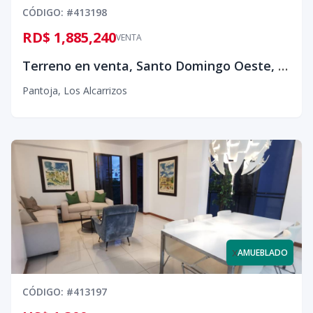
CÓDIGO
: #
413198
RD$ 1,885,240
VENTA
Terreno en venta, Santo Domingo Oeste, Pantoja¡
Pantoja
,
Los Alcarrizos
x
AMUEBLADO
CÓDIGO
: #
413197