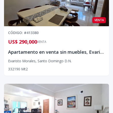
VENTA
CÓDIGO
: #
413380
US$ 290,000
VENTA
Apartamento en venta sin muebles, Evaristo Morales¡
Evaristo Morales
,
Santo Domingo D.N.
3
3
2
190
Mt2