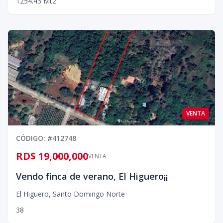
1254.43
Mt2
VENTA
CÓDIGO
: #
412748
RD$ 19,000,000
VENTA
Vendo finca de verano, El Higuero¡¡
El Higuero
,
Santo Domingo Norte
3
8