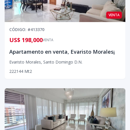
VENTA
CÓDIGO
: #
413370
US$ 198,000
VENTA
Apartamento en venta, Evaristo Morales¡
Evaristo Morales
,
Santo Domingo D.N.
2
2
2
144
Mt2