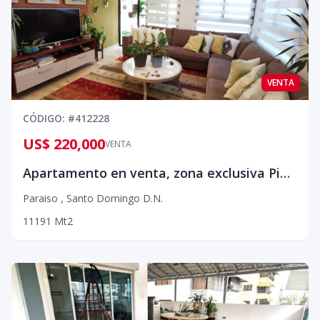
VENTA
CÓDIGO
: #
412228
US$ 220,000
VENTA
Apartamento en venta, zona exclusiva Piantini¡¡¡
Paraiso
,
Santo Domingo D.N.
1
1
1
91
Mt2