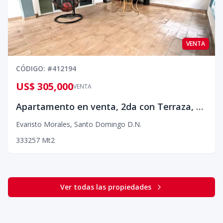
VENTA
CÓDIGO
: #
412194
US$ 305,000
VENTA
Apartamento en venta, 2da con Terraza, Evaristo Morales¡¡
Evaristo Morales
,
Santo Domingo D.N.
3
3
3
257
Mt2
Ver todas las propiedades