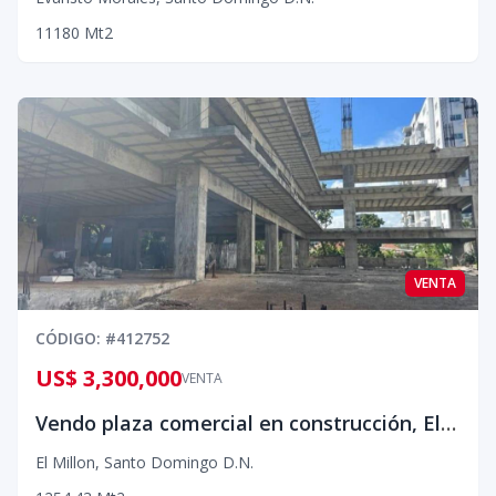
1
1
1
80
Mt2
VENTA
CÓDIGO
: #
412752
US$ 3,300,000
VENTA
Vendo plaza comercial en construcción, El Millón¡¡
El Millon
,
Santo Domingo D.N.