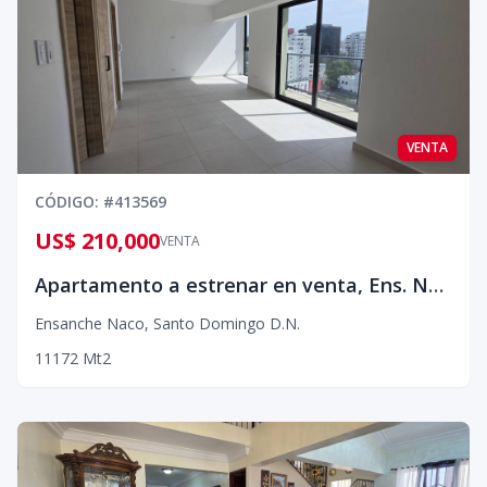
VENTA
CÓDIGO
: #
413569
US$ 210,000
VENTA
Apartamento a estrenar en venta, Ens. Naco¡¡
Ensanche Naco
,
Santo Domingo D.N.
1
1
1
72
Mt2