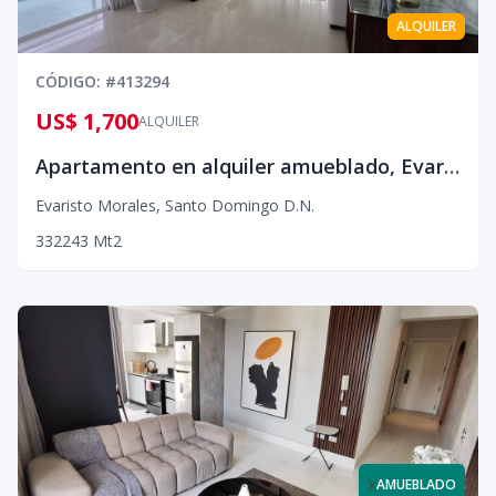
ALQUILER
CÓDIGO
: #
413294
US$ 1,700
ALQUILER
Apartamento en alquiler amueblado, Evaristo Morales
Evaristo Morales
,
Santo Domingo D.N.
3
3
2
243
Mt2
x
AMUEBLADO