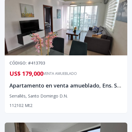
CÓDIGO
: #
413703
US$ 179,000
VENTA AMUEBLADO
Apartamento en venta amueblado, Ens. Serralés¡
Serrallés
,
Santo Domingo D.N.
1
1
2
102
Mt2