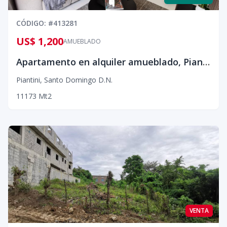
CÓDIGO
: #
413281
US$ 1,200
AMUEBLADO
Apartamento en alquiler amueblado, Piantini¡¡
Piantini
,
Santo Domingo D.N.
1
1
1
73
Mt2
VENTA