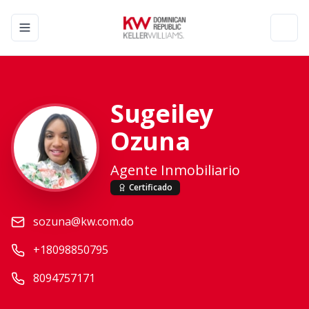
Toggle navigation menu
Toggl
Sugeiley
Ozuna
Agente Inmobiliario
Certificado
sozuna@kw.com.do
+18098850795
8094757171