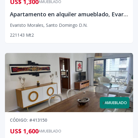
US$ 1,300
AMUEBLADO
Apartamento en alquiler amueblado, Evaristo Morales¡¡
Evaristo Morales
,
Santo Domingo D.N.
2
2
1
143
Mt2
x
AMUEBLADO
CÓDIGO
: #
413150
US$ 1,600
AMUEBLADO