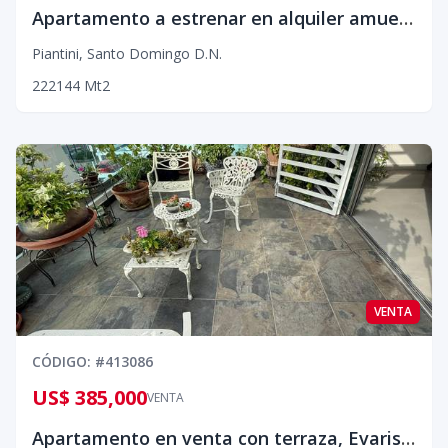
Apartamento a estrenar en alquiler amueblado, Piantini
Piantini
,
Santo Domingo D.N.
2
2
2
144
Mt2
VENTA
CÓDIGO
: #
413086
US$ 385,000
VENTA
Apartamento en venta con terraza, Evaristo Morales¡¡