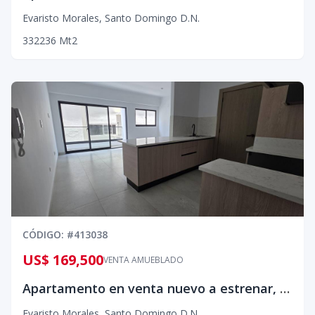
Evaristo Morales
,
Santo Domingo D.N.
3
3
2
236
Mt2
CÓDIGO
: #
413038
US$ 169,500
VENTA AMUEBLADO
Apartamento en venta nuevo a estrenar, Evaristo Morales¡
Evaristo Morales
,
Santo Domingo D.N.