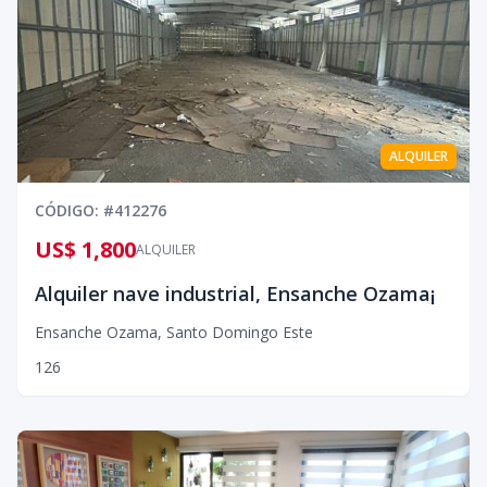
ALQUILER
CÓDIGO
: #
412276
US$ 1,800
ALQUILER
Alquiler nave industrial, Ensanche Ozama¡
Ensanche Ozama
,
Santo Domingo Este
1
2
6