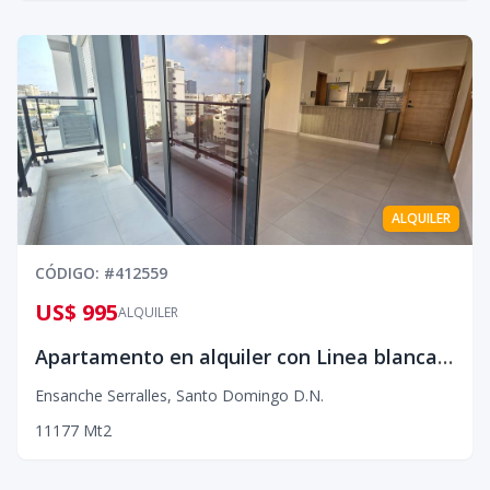
ALQUILER
CÓDIGO
: #
412559
US$ 995
ALQUILER
Apartamento en alquiler con Linea blanca, Serrallés¡
Ensanche Serralles
,
Santo Domingo D.N.
1
1
1
77
Mt2