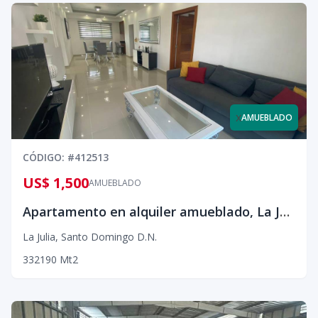
x
AMUEBLADO
CÓDIGO
: #
412513
US$ 1,500
AMUEBLADO
Apartamento en alquiler amueblado, La Julia¡¡
La Julia
,
Santo Domingo D.N.
3
3
2
190
Mt2