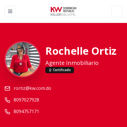
Toggle navigation menu
Toggl
Rochelle Ortiz
Agente Inmobiliario
Certificado
rortiz@kw.com.do
8097027928
8094757171