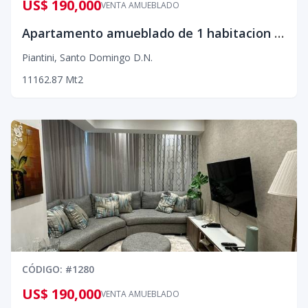
US$ 190,000
VENTA AMUEBLADO
Apartamento amueblado de 1 habitacion en Piantini
Piantini
,
Santo Domingo D.N.
1
1
1
62.87
Mt2
CÓDIGO
: #
1280
US$ 190,000
VENTA AMUEBLADO