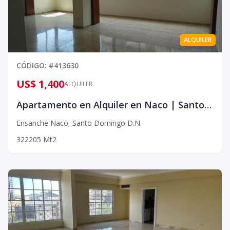
ALQUILER
CÓDIGO
: #
413630
US$ 1,400
ALQUILER
Apartamento en Alquiler en Naco | Santo Domingo
Ensanche Naco
,
Santo Domingo D.N.
3
2
2
205
Mt2