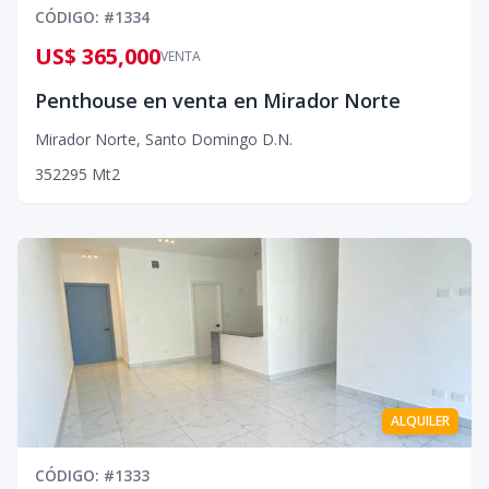
CÓDIGO
: #
1334
US$ 365,000
VENTA
Penthouse en venta en Mirador Norte
Mirador Norte
,
Santo Domingo D.N.
3
5
2
295
Mt2
ALQUILER
CÓDIGO
: #
1333