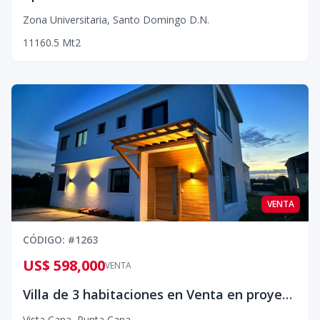
Zona Universitaria
,
Santo Domingo D.N.
1
1
1
60.5
Mt2
VENTA
CÓDIGO
: #
1263
US$ 598,000
VENTA
Villa de 3 habitaciones en Venta en proyecto exclusivo en Vista Cana, Punta Cana.
Vista Cana
,
Punta Cana