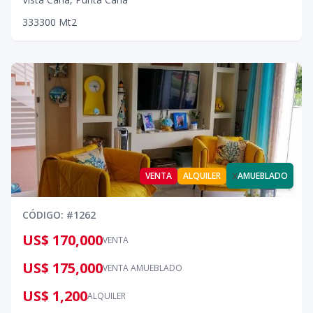
3
3
3
300
Mt2
x
VENTA
ALQUILER
AMUEBLADO
CÓDIGO
: #
1262
US$ 170,000
VENTA
US$ 175,000
VENTA AMUEBLADO
US$ 1,200
ALQUILER