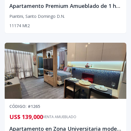
Apartamento Premium Amueblado de 1 habitación en Piantini
Piantini
,
Santo Domingo D.N.
1
1
1
74
Mt2
CÓDIGO
: #
1265
US$ 139,000
VENTA AMUEBLADO
Apartamento en Zona Universitaria moderno