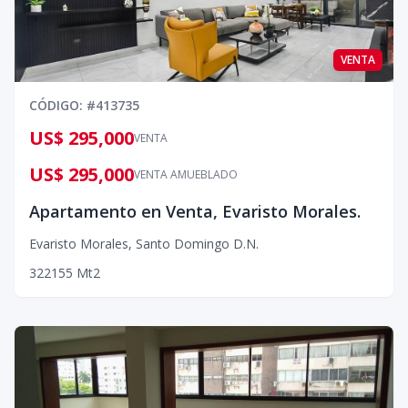
VENTA
CÓDIGO
: #
413735
US$ 295,000
VENTA
US$ 295,000
VENTA AMUEBLADO
Apartamento en Venta, Evaristo Morales.
Evaristo Morales
,
Santo Domingo D.N.
3
2
2
155
Mt2