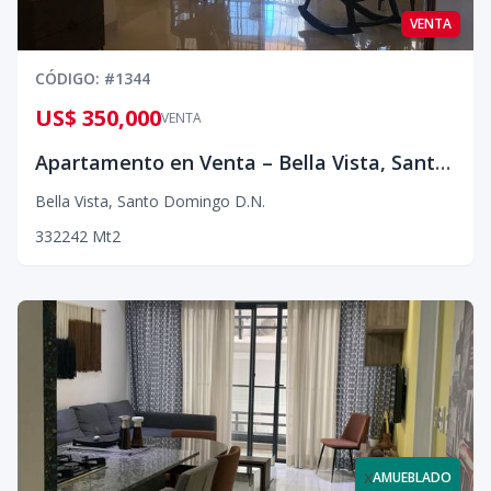
VENTA
CÓDIGO
: #
1344
US$ 350,000
VENTA
Apartamento en Venta – Bella Vista, Santo Domingo
Bella Vista
,
Santo Domingo D.N.
3
3
2
242
Mt2
x
AMUEBLADO