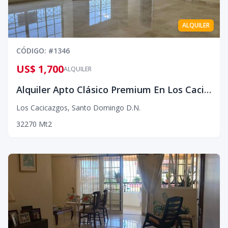
ALQUILER
CÓDIGO
: #
1346
US$ 1,700
ALQUILER
Alquiler Apto Clásico Premium En Los Cacicazgos
Los Cacicazgos
,
Santo Domingo D.N.
3
2
270
Mt2