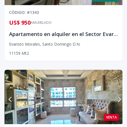
CÓDIGO
: #
1343
US$ 950
AMUEBLADO
Apartamento en alquiler en el Sector Evaristo Morales.
Evaristo Morales
,
Santo Domingo D.N.
1
1
1
59
Mt2
VENTA