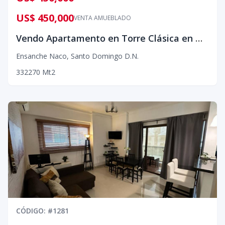
US$ 450,000
VENTA AMUEBLADO
Vendo Apartamento en Torre Clásica en Naco
Ensanche Naco
,
Santo Domingo D.N.
3
3
2
270
Mt2
CÓDIGO
: #
1281