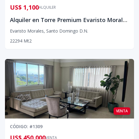
US$ 1,100
ALQUILER
Alquiler en Torre Premium Evaristo Morales.
Evaristo Morales
,
Santo Domingo D.N.
2
2
2
94
Mt2
VENTA
CÓDIGO
: #
1309
US$ 450,000
VENTA