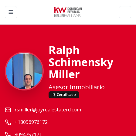
Toggle navigation menu
Toggl
Ralph
Schimensky
Miller
Asesor Inmobiliario
Certificado
rsmiller@joyrealestaterd.com
+18096976172
8094757171