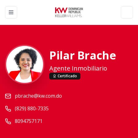
Toggle navigation menu
Toggl
Pilar Brache
Agente Inmobiliario
Certificado
pbrache@kw.com.do
(829) 880-7335
8094757171