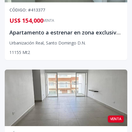
CÓDIGO
: #
413377
US$ 154,000
VENTA
Apartamento a estrenar en zona exclusiva – Ideal para vivir o invertir
Urbanización Real
,
Santo Domingo D.N.
1
1
1
55
Mt2
VENTA