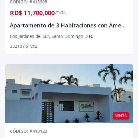
CÓDIGO
: #
413305
RD$ 11,700,000
VENTA
Apartamento de 3 Habitaciones con Amenidades para toda la familia – Andares del Mirador
Los Jardines del Sur
,
Santo Domingo D.N.
3
3
2
107.6
Mt2
VENTA
CÓDIGO
: #
413123