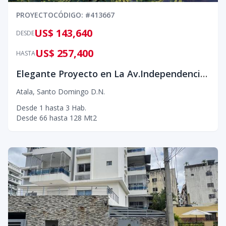
PROYECTO
CÓDIGO
: #
413667
US$ 143,640
DESDE
US$ 257,400
HASTA
Elegante Proyecto en La Av.Independencia con unidades disponibles de 3habitaicones desde US$257,000
Atala
,
Santo Domingo D.N.
Desde
1
hasta
3
Hab.
Desde
66
hasta
128
Mt2