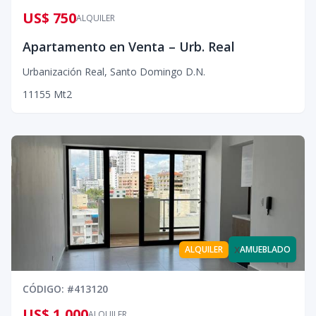
US$ 750
ALQUILER
Apartamento en Venta – Urb. Real
Urbanización Real
,
Santo Domingo D.N.
1
1
1
55
Mt2
x
ALQUILER
AMUEBLADO
CÓDIGO
: #
413120
US$ 1,000
ALQUILER