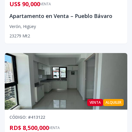
US$ 90,000
VENTA
Apartamento en Venta – Pueblo Bávaro
Verón
,
Higüey
2
3
2
79
Mt2
VENTA
ALQUILER
CÓDIGO
: #
413122
RD$ 8,500,000
VENTA