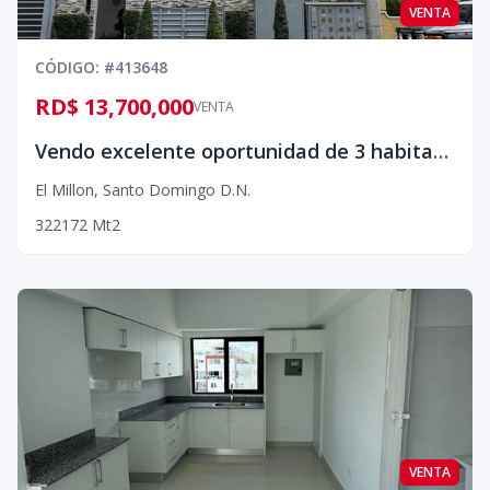
VENTA
CÓDIGO
: #
413648
RD$ 13,700,000
VENTA
Vendo excelente oportunidad de 3 habitaciones en 2do piso con ascensor en el Millón
El Millon
,
Santo Domingo D.N.
3
2
2
172
Mt2
VENTA