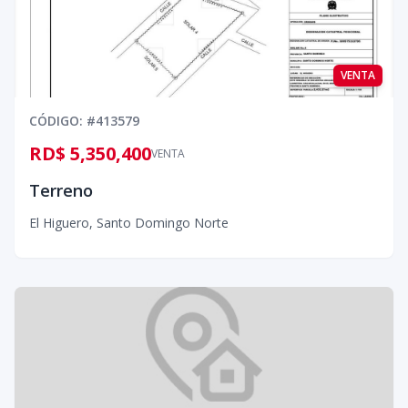
VENTA
CÓDIGO
: #
413579
RD$ 5,350,400
VENTA
Terreno
El Higuero
,
Santo Domingo Norte