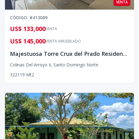
VENTA
CÓDIGO
: #
413089
US$ 133,000
VENTA
US$ 145,000
VENTA AMUEBLADO
Majestuosa Torre Crux del Prado Residences
Colinas Del Arroyo Ii
,
Santo Domingo Norte
3
2
2
119
Mt2