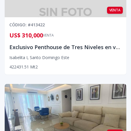
VENTA
CÓDIGO
: #
413422
US$ 310,000
VENTA
Exclusivo Penthouse de Tres Niveles en venta en la Av. España
Isabelita I
,
Santo Domingo Este
4
2
2
431.51
Mt2