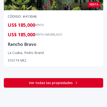
VENTA
CÓDIGO
: #
413046
US$ 185,000
VENTA
US$ 185,000
VENTA AMUEBLADO
Rancho Bravo
La Cuaba
,
Pedro Brand
3
10
174
Mt2
Ver todas las propiedades