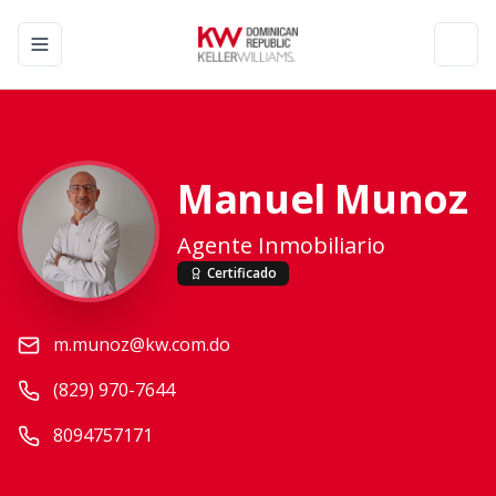
Toggle navigation menu
Toggl
Manuel Munoz
Agente Inmobiliario
Certificado
m.munoz@kw.com.do
(829) 970-7644
8094757171