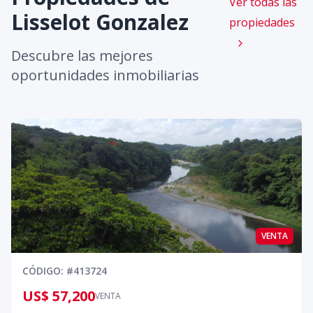
Ver todas las
Lisselot Gonzalez
propiedades
Descubre las mejores
oportunidades inmobiliarias
VENTA
CÓDIGO
: #
413724
US$ 57,200
VENTA