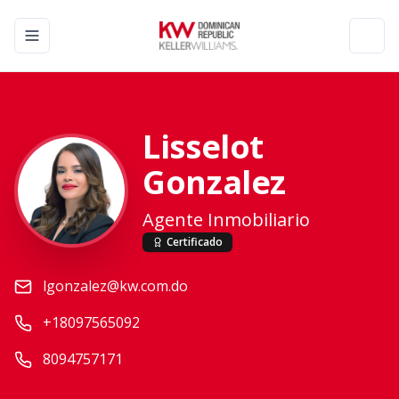
Toggle navigation menu
Toggl
Lisselot
Gonzalez
Agente Inmobiliario
Certificado
lgonzalez@kw.com.do
+18097565092
8094757171