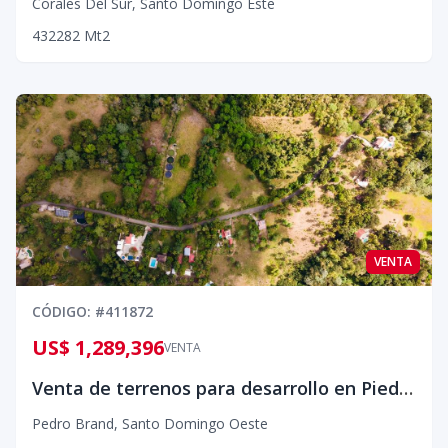
Corales Del Sur
,
Santo Domingo Este
4
3
2
282
Mt2
VENTA
CÓDIGO
: #
411872
US$ 1,289,396
VENTA
Venta de terrenos para desarrollo en Piedra Gorda, Pedro Brand
Pedro Brand
,
Santo Domingo Oeste