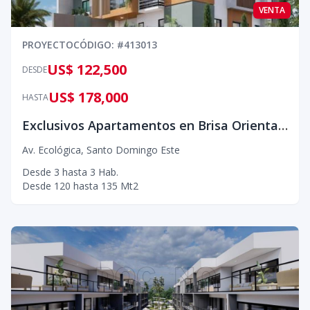
VENTA
PROYECTO
CÓDIGO
: #
413013
US$ 122,500
DESDE
US$ 178,000
HASTA
Exclusivos Apartamentos en Brisa Oriental VII con Terraza Tipo Penthouse
Av. Ecológica
,
Santo Domingo Este
Desde
3
hasta
3
Hab.
Desde
120
hasta
135
Mt2