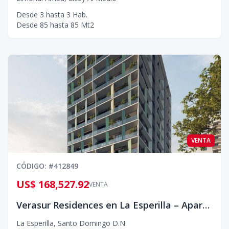
Desde
3
hasta
3
Hab.
Desde
85
hasta
85
Mt2
VENTA
CÓDIGO
: #
412849
US$ 168,527.92
VENTA
Verasur Residences en La Esperilla – Apartamentos Modernos de 1 y 2 Habitaciones en La Esperilla, Santo Domingo
La Esperilla
,
Santo Domingo D.N.