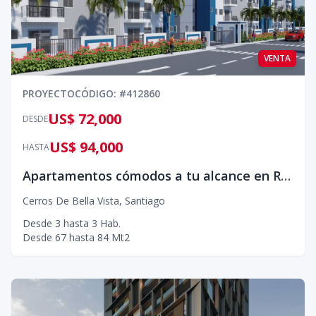
VENTA
PROYECTO
CÓDIGO
: #
412860
US$ 72,000
DESDE
US$ 94,000
HASTA
Apartamentos cómodos a tu alcance en Residencial Serenity III
Cerros De Bella Vista
,
Santiago
Desde
3
hasta
3
Hab.
Desde
67
hasta
84
Mt2