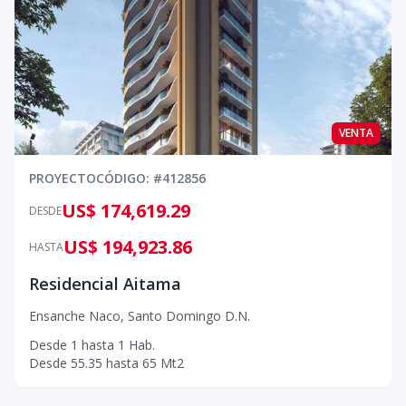
VENTA
PROYECTO
CÓDIGO
: #
412856
US$ 174,619.29
DESDE
US$ 194,923.86
HASTA
Residencial Aitama
Ensanche Naco
,
Santo Domingo D.N.
Desde
1
hasta
1
Hab.
Desde
55.35
hasta
65
Mt2