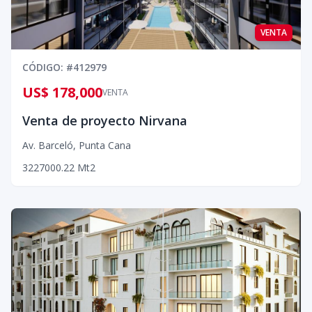
VENTA
CÓDIGO
: #
412979
US$ 178,000
VENTA
Venta de proyecto Nirvana
Av. Barceló
,
Punta Cana
3
2
2
7000.22
Mt2