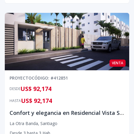
VENTA
PROYECTO
CÓDIGO
: #
412851
US$ 92,174
DESDE
US$ 92,174
HASTA
Confort y elegancia en Residencial Vista Sol Centro
La Otra Banda
,
Santiago
Desde
3
hasta
3
Hab.