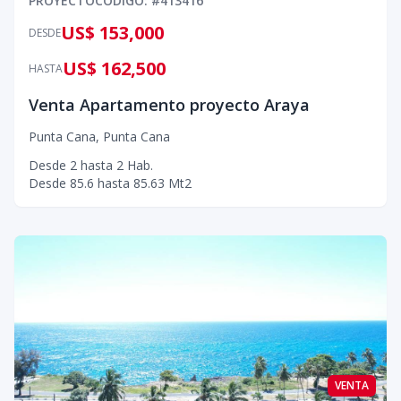
PROYECTO
CÓDIGO
: #
413416
US$ 153,000
DESDE
US$ 162,500
HASTA
Venta Apartamento proyecto Araya
Punta Cana
,
Punta Cana
Desde
2
hasta
2
Hab.
Desde
85.6
hasta
85.63
Mt2
VENTA