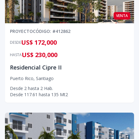
VENTA
PROYECTO
CÓDIGO
: #
412862
US$ 172,000
DESDE
US$ 230,000
HASTA
Residencial Cipre II
Puerto Rico
,
Santiago
Desde
2
hasta
2
Hab.
Desde
117.61
hasta
135
Mt2