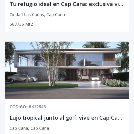
Tu refugio ideal en Cap Cana: exclusiva villa con piscina, jardín y terraza privada
Ciudad Las Canas
,
Cap Cana
5
6
3
735
Mt2
CÓDIGO
: #
412843
Lujo tropical junto al golf: vive en Cap Cana, corazón del Caribe
Cap Cana
,
Cap Cana