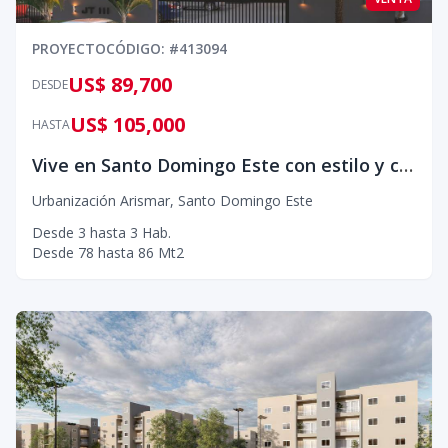
PROYECTO
CÓDIGO
: #
413094
US$ 89,700
DESDE
US$ 105,000
HASTA
Vive en Santo Domingo Este con estilo y confort en modernos apartamentos
Urbanización Arismar
,
Santo Domingo Este
Desde
3
hasta
3
Hab.
Desde
78
hasta
86
Mt2