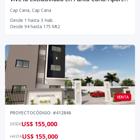
Cap Cana
,
Cap Cana
Desde
1
hasta
3
Hab.
Desde
94
hasta
175
Mt2
VENTA
PROYECTO
CÓDIGO
: #
412846
US$ 155,000
DESDE
US$ 155,000
HASTA