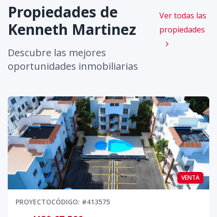
Propiedades de
Ver todas las
Kenneth Martinez
propiedades
Descubre las mejores
oportunidades inmobiliarias
VENTA
PROYECTO
CÓDIGO
: #
413575