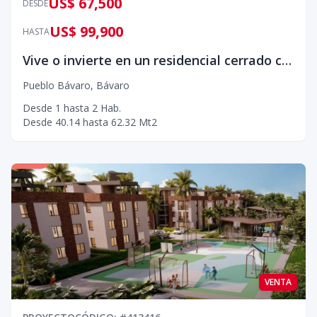
US$ 67,500
DESDE
US$ 99,900
HASTA
Vive o invierte en un residencial cerrado con piscina y ubicación estratégica en Pueblo Bávaro
Pueblo Bávaro
,
Bávaro
Desde
1
hasta
2
Hab.
Desde
40.14
hasta
62.32
Mt2
VENTA