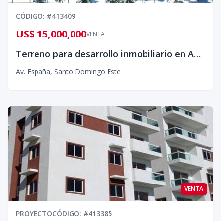
CÓDIGO
: #
413409
US$ 15,000,000
VENTA
Terreno para desarrollo inmobiliario en Av. España, Brisas del Mar, Santo Domingo Este
Av. España
,
Santo Domingo Este
VENTA
PROYECTO
CÓDIGO
: #
413385