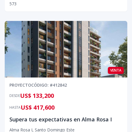
5
7
3
VENTA
PROYECTO
CÓDIGO
: #
412842
US$ 133,200
DESDE
US$ 417,600
HASTA
Supera tus expectativas en Alma Rosa I
Alma Rosa I
,
Santo Domingo Este