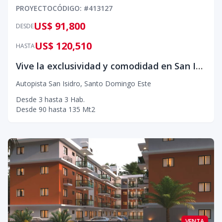
PROYECTO
CÓDIGO
: #
413127
US$ 91,800
DESDE
US$ 120,510
HASTA
Vive la exclusividad y comodidad en San Isidro con un diseño residencial moderno
Autopista San Isidro
,
Santo Domingo Este
Desde
3
hasta
3
Hab.
Desde
90
hasta
135
Mt2
VENTA