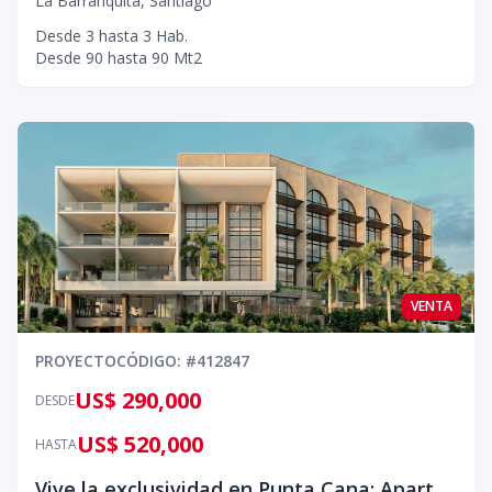
La Barranquita
,
Santiago
Desde
3
hasta
3
Hab.
Desde
90
hasta
90
Mt2
VENTA
PROYECTO
CÓDIGO
: #
412847
US$ 290,000
DESDE
US$ 520,000
HASTA
Vive la exclusividad en Punta Cana: Apartamentos con servicios premium a minutos del mar