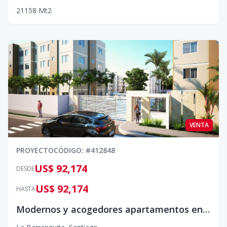
2
1
1
58
Mt2
VENTA
PROYECTO
CÓDIGO
: #
412848
US$ 92,174
DESDE
US$ 92,174
HASTA
Modernos y acogedores apartamentos en Residencial Vista Sol Sur