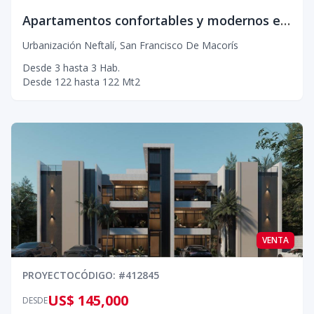
Apartamentos confortables y modernos en Residencial Rubi II
Urbanización Neftalí
,
San Francisco De Macorís
Desde
3
hasta
3
Hab.
Desde
122
hasta
122
Mt2
VENTA
PROYECTO
CÓDIGO
: #
412845
US$ 145,000
DESDE