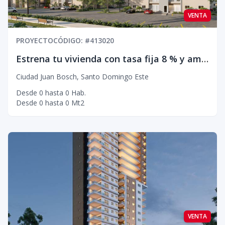
VENTA
PROYECTO
CÓDIGO
: #
413020
Estrena tu vivienda con tasa fija 8 % y amenidades premium en Santo Domingo Este
Ciudad Juan Bosch
,
Santo Domingo Este
Desde
0
hasta
0
Hab.
Desde
0
hasta
0
Mt2
VENTA