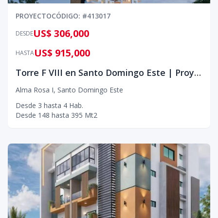
PROYECTO
CÓDIGO
: #
413017
US$ 306,000
DESDE
US$ 915,000
HASTA
Torre F VIII en Santo Domingo Este | Proyecto Residencial con Helipuerto y Penthouses de Lujo
Alma Rosa I
,
Santo Domingo Este
Desde
3
hasta
4
Hab.
Desde
148
hasta
395
Mt2