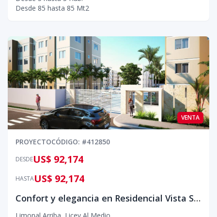
Desde
85
hasta
85
Mt2
VENTA
PROYECTO
CÓDIGO
: #
412850
US$ 92,174
DESDE
US$ 92,174
HASTA
Confort y elegancia en Residencial Vista Sol Este
Limonal Arriba
,
Licey Al Medio