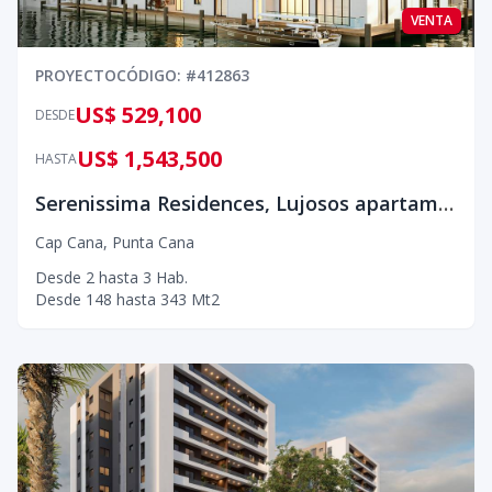
VENTA
PROYECTO
CÓDIGO
: #
412863
US$ 529,100
DESDE
US$ 1,543,500
HASTA
Serenissima Residences, Lujosos apartamentos en la marina de Cap Cana.
Cap Cana
,
Punta Cana
Desde
2
hasta
3
Hab.
Desde
148
hasta
343
Mt2