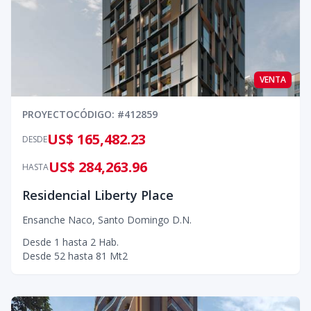
VENTA
PROYECTO
CÓDIGO
: #
412859
US$ 165,482.23
DESDE
US$ 284,263.96
HASTA
Residencial Liberty Place
Ensanche Naco
,
Santo Domingo D.N.
Desde
1
hasta
2
Hab.
Desde
52
hasta
81
Mt2