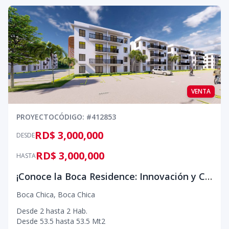
VENTA
PROYECTO
CÓDIGO
: #
412853
RD$ 3,000,000
DESDE
RD$ 3,000,000
HASTA
¡Conoce la Boca Residence: Innovación y Calidad en Boca Chica!
Boca Chica
,
Boca Chica
Desde
2
hasta
2
Hab.
Desde
53.5
hasta
53.5
Mt2