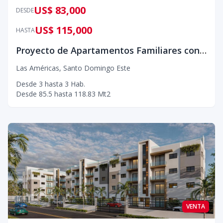
US$ 83,000
DESDE
US$ 115,000
HASTA
Proyecto de Apartamentos Familiares con Seguridad 24/7 y Excelente Ubicación
Las Américas
,
Santo Domingo Este
Desde
3
hasta
3
Hab.
Desde
85.5
hasta
118.83
Mt2
VENTA