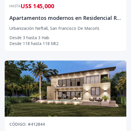
US$ 145,000
HASTA
Apartamentos modernos en Residencial Rubi III
Urbanización Neftalí
,
San Francisco De Macorís
Desde
3
hasta
3
Hab.
Desde
118
hasta
118
Mt2
CÓDIGO
: #
412844