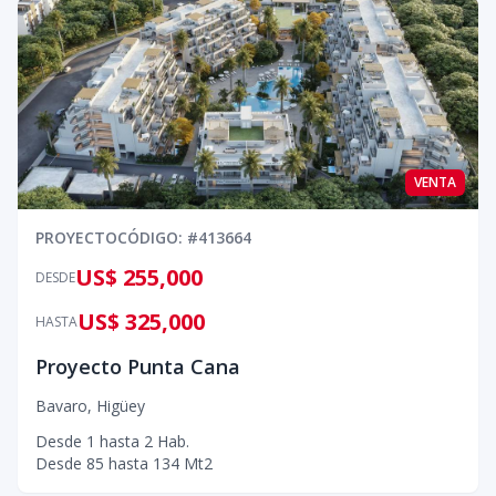
VENTA
PROYECTO
CÓDIGO
: #
413664
US$ 255,000
DESDE
US$ 325,000
HASTA
Proyecto Punta Cana
Bavaro
,
Higüey
Desde
1
hasta
2
Hab.
Desde
85
hasta
134
Mt2