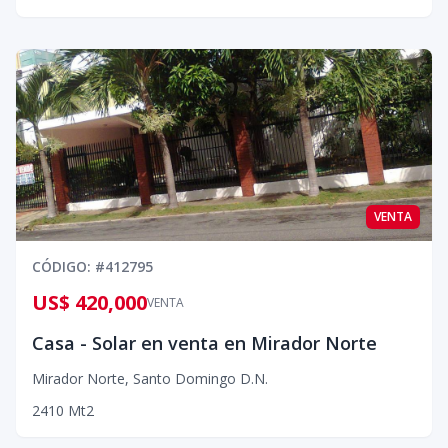
VENTA
CÓDIGO
: #
412795
US$ 420,000
VENTA
Casa - Solar en venta en Mirador Norte
Mirador Norte
,
Santo Domingo D.N.
2
410
Mt2