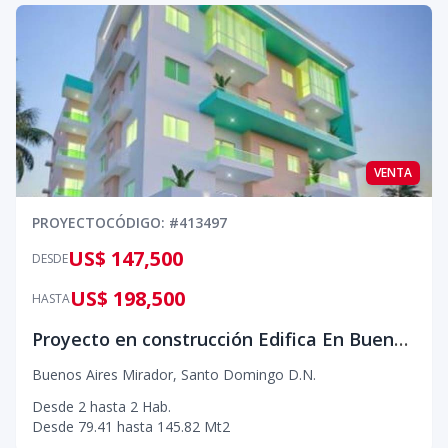
VENTA
PROYECTO
CÓDIGO
: #
413497
US$ 147,500
DESDE
US$ 198,500
HASTA
Proyecto en construcción Edifica En Buenos Aires del Mirador
Buenos Aires Mirador
,
Santo Domingo D.N.
Desde
2
hasta
2
Hab.
Desde
79.41
hasta
145.82
Mt2