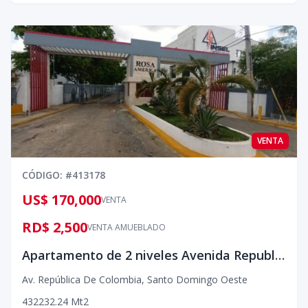
VENTA
CÓDIGO
: #
413178
US$ 170,000
VENTA
RD$ 2,500
VENTA AMUEBLADO
Apartamento de 2 niveles Avenida Republica de Colombia
Av. República De Colombia
,
Santo Domingo Oeste
4
3
2
232.24
Mt2