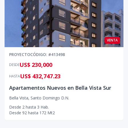
VENTA
PROYECTO
CÓDIGO
: #
413498
US$ 230,000
DESDE
US$ 432,747.23
HASTA
Apartamentos Nuevos en Bella Vista Sur
Bella Vista
,
Santo Domingo D.N.
Desde
2
hasta
3
Hab.
Desde
92
hasta
172
Mt2