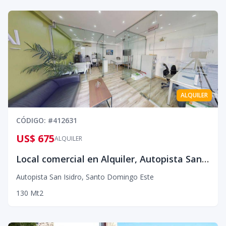
ALQUILER
CÓDIGO
: #
412631
US$ 675
ALQUILER
Local comercial en Alquiler, Autopista San Isidro
Autopista San Isidro
,
Santo Domingo Este
1
30
Mt2