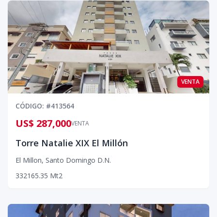
VENTA
CÓDIGO
: #
413564
US$ 287,000
VENTA
Torre Natalie XIX El Millón
El Millon
,
Santo Domingo D.N.
3
3
2
165.35
Mt2