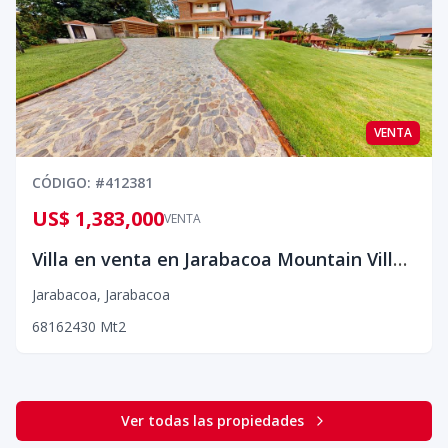
VENTA
CÓDIGO
: #
412381
US$ 1,383,000
VENTA
Villa en venta en Jarabacoa Mountain Village
Jarabacoa
,
Jarabacoa
6
8
16
2430
Mt2
Ver todas las propiedades