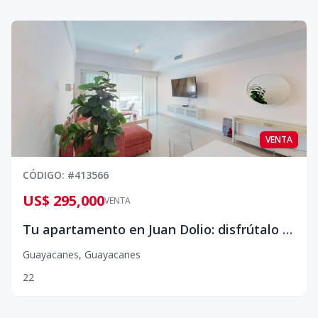
VENTA
CÓDIGO
: #
413566
US$ 295,000
VENTA
Tu apartamento en Juan Dolio: disfrútalo cuando estés, monetízalo cuando no estés
Guayacanes
,
Guayacanes
2
2