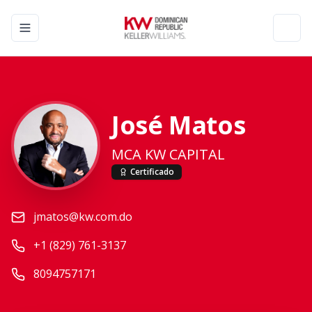
Toggle navigation menu
Toggl
José Matos
MCA KW CAPITAL
Certificado
jmatos@kw.com.do
+1 (829) 761-3137
8094757171