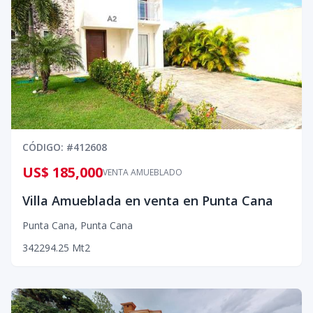
CÓDIGO
: #
412608
US$ 185,000
VENTA AMUEBLADO
Villa Amueblada en venta en Punta Cana
Punta Cana
,
Punta Cana
3
4
2
294.25
Mt2