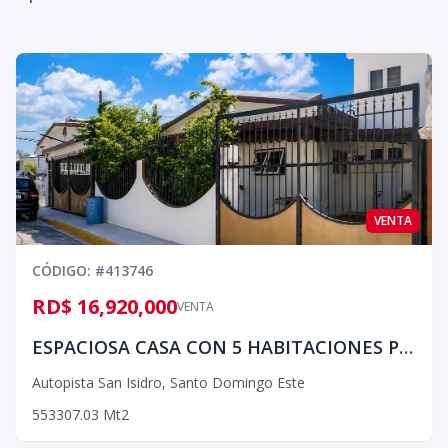
VENTA
CÓDIGO
: #
413746
RD$ 16,920,000
VENTA
ESPACIOSA CASA CON 5 HABITACIONES PROXIMO AUT SAN ISIDRO
Autopista San Isidro
,
Santo Domingo Este
5
5
3
307.03
Mt2