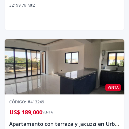
3
2
1
99.76
Mt2
VENTA
CÓDIGO
: #
413249
US$ 189,000
VENTA
Apartamento con terraza y jacuzzi en Urb. El Tropical