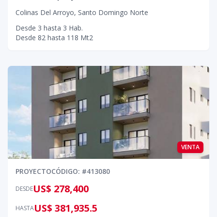
Colinas Del Arroyo
,
Santo Domingo Norte
Desde
3
hasta
3
Hab.
Desde
82
hasta
118
Mt2
VENTA
PROYECTO
CÓDIGO
: #
413080
US$ 278,400
DESDE
US$ 381,935.5
HASTA