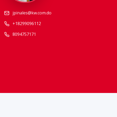
jpinales@kw.com.do
+18299096112
8094757171