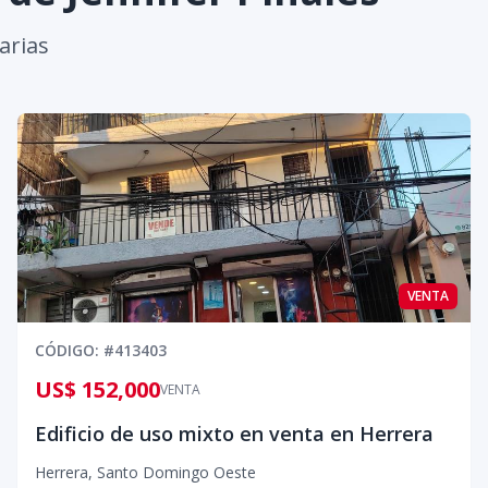
arias
VENTA
CÓDIGO
: #
413403
US$ 152,000
VENTA
Edificio de uso mixto en venta en Herrera
Herrera
,
Santo Domingo Oeste