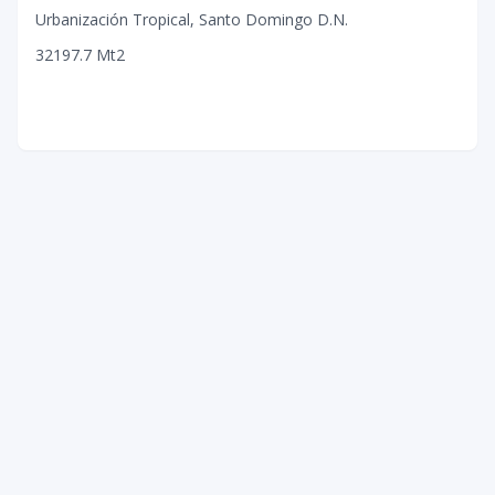
Urbanización Tropical
,
Santo Domingo D.N.
3
2
1
97.7
Mt2