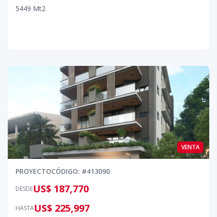
5
4
49
Mt2
VENTA
PROYECTO
CÓDIGO
: #
413090
US$ 187,770
DESDE
US$ 225,997
HASTA