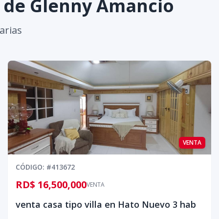
s de
Glenny Amancio
arias
VENTA
CÓDIGO
: #
413672
RD$ 16,500,000
VENTA
venta casa tipo villa en Hato Nuevo 3 hab