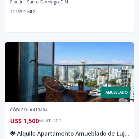
Piantini
,
Santo Domingo D.N.
1
1
1
85.9
Mt2
x
AMUEBLADO
CÓDIGO
: #
413494
US$ 1,500
AMUEBLADO
🌟 Alquilo Apartamento Amueblado de Lujo con Balcón en Torre Premium