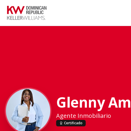
Glenny Am
Agente Inmobiliario
Certificado