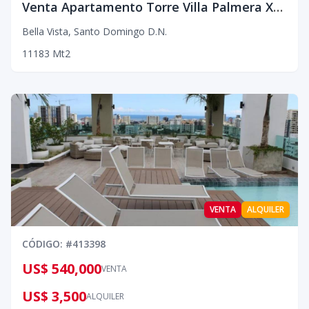
Venta Apartamento Torre Villa Palmera XVIII; Inversión y Lujo Urbano Amueblado o sin Amueblar
Bella Vista
,
Santo Domingo D.N.
1
1
1
83
Mt2
VENTA
ALQUILER
CÓDIGO
: #
413398
US$ 540,000
VENTA
US$ 3,500
ALQUILER