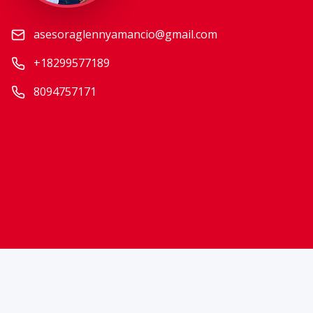
asesoraglennyamancio@gmail.com
+18299577189
8094757171