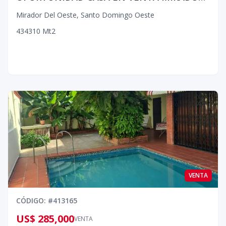
Mirador Del Oeste
,
Santo Domingo Oeste
4
3
4
310
Mt2
VENTA
CÓDIGO
: #
413165
US$ 285,000
VENTA