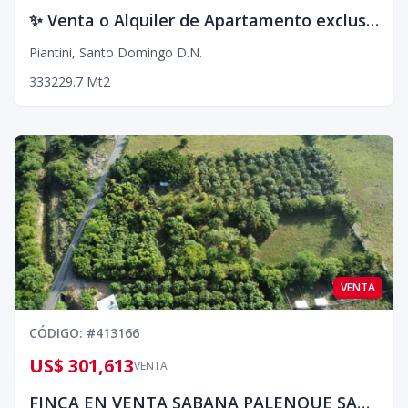
✨ Venta o Alquiler de Apartamento exclusivo con vista 360° Vive el lujo desde las alturas: ✨
Piantini
,
Santo Domingo D.N.
3
3
3
229.7
Mt2
VENTA
CÓDIGO
: #
413166
US$ 301,613
VENTA
FINCA EN VENTA SABANA PALENQUE SAN CRISTOBAL