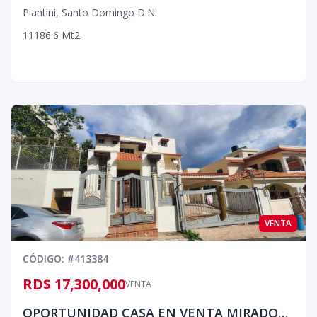
Piantini
,
Santo Domingo D.N.
1
1
1
86.6
Mt2
VENTA
CÓDIGO
: #
413384
RD$ 17,300,000
VENTA
OPORTUNIDAD CASA EN VENTA MIRADOR DEL OESTE