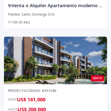
✨Venta o Alquiler Apartamento moderno en piso alto, ideal para vivir o invertir ✨
Piantini
,
Santo Domingo D.N.
1
1
1
89.45
Mt2
VENTA
PROYECTO
CÓDIGO
: #
413180
US$ 161,000
DESDE
US$ 200,000
HASTA