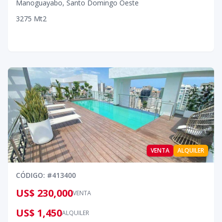
Manoguayabo
,
Santo Domingo Oeste
3
275
Mt2
VENTA
ALQUILER
CÓDIGO
: #
413400
US$ 230,000
VENTA
US$ 1,450
ALQUILER