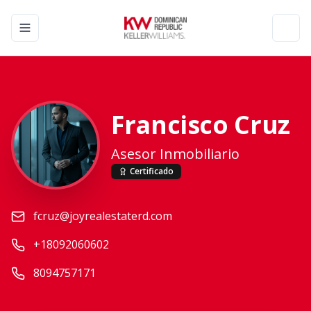
Toggle navigation menu
Toggl
Francisco Cruz
Asesor Inmobiliario
Certificado
fcruz@joyrealestaterd.com
+18092060602
8094757171