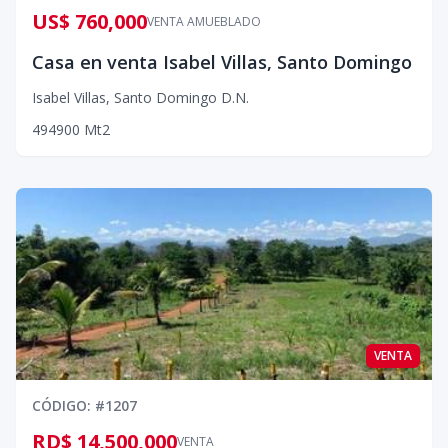
US$ 760,000
VENTA AMUEBLADO
Casa en venta Isabel Villas, Santo Domingo
Isabel Villas
,
Santo Domingo D.N.
4
9
4
900
Mt2
VENTA
CÓDIGO
: #
1207
RD$ 14,500,000
VENTA