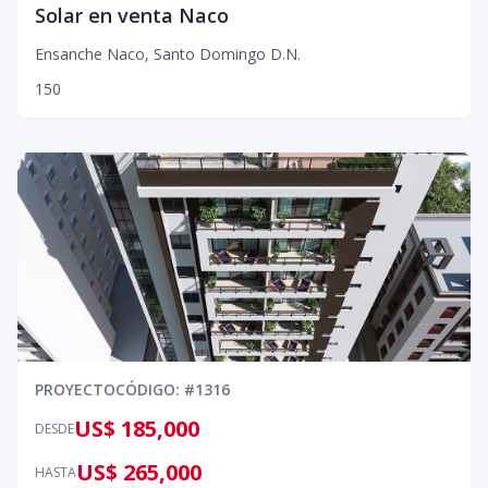
Solar en venta Naco
Ensanche Naco
,
Santo Domingo D.N.
150
PROYECTO
CÓDIGO
: #
1316
US$ 185,000
DESDE
US$ 265,000
HASTA