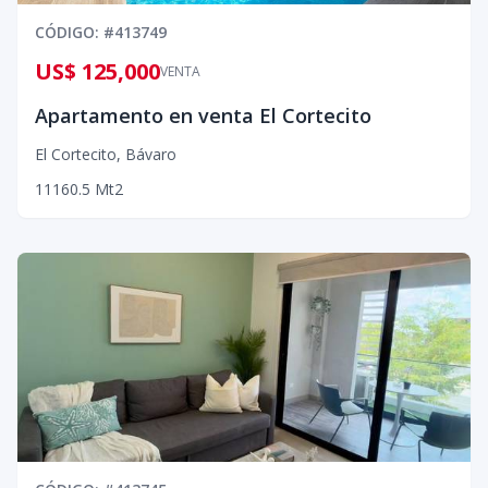
CÓDIGO
: #
413749
US$ 125,000
VENTA
Apartamento en venta El Cortecito
El Cortecito
,
Bávaro
1
1
1
60.5
Mt2