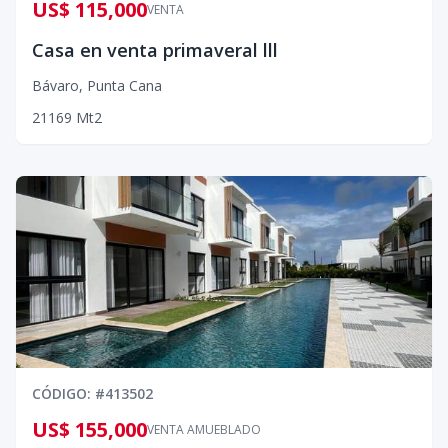
US$ 115,000
VENTA
Casa en venta primaveral lll
Bávaro
,
Punta Cana
2
1
1
69
Mt2
CÓDIGO
: #
413502
US$ 155,000
VENTA AMUEBLADO