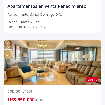
Apartamentos en venta Renacimiento
Renacimiento
,
Santo Domingo D.N.
Desde
1
hasta
2
Hab.
Desde
56
hasta
91.5
Mt2
VENTA
CÓDIGO
: #
1304
US$ 950,000
VENTA