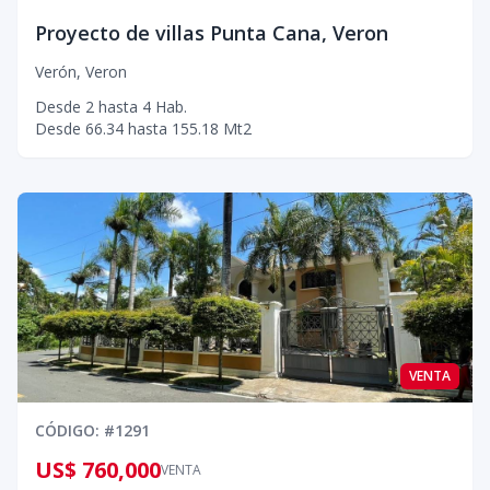
Proyecto de villas Punta Cana, Veron
Verón
,
Veron
Desde
2
hasta
4
Hab.
Desde
66.34
hasta
155.18
Mt2
VENTA
CÓDIGO
: #
1291
US$ 760,000
VENTA