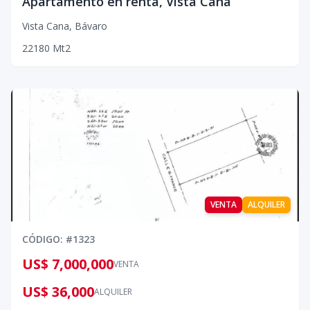
Apartamento en renta, Vista Cana
Vista Cana
,
Bávaro
2
2
1
80
Mt2
VENTA
ALQUILER
CÓDIGO
: #
1323
US$ 7,000,000
VENTA
US$ 36,000
ALQUILER