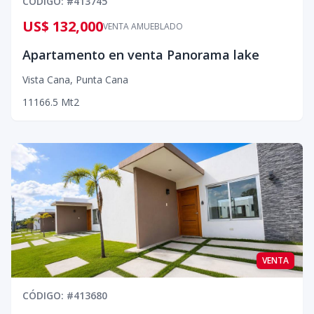
CÓDIGO
: #
413745
US$ 132,000
VENTA AMUEBLADO
Apartamento en venta Panorama lake
Vista Cana
,
Punta Cana
1
1
1
66.5
Mt2
VENTA
CÓDIGO
: #
413680