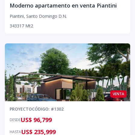
Moderno apartamento en venta Piantini
Piantini
,
Santo Domingo D.N.
3
4
3
317
Mt2
VENTA
PROYECTO
CÓDIGO
: #
1302
US$ 96,799
DESDE
US$ 235,999
HASTA