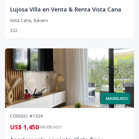
Lujosa Villa en Venta & Renta Vista Cana
Vista Cana
,
Bávaro
3
2
2
x
AMUEBLADO
CÓDIGO
: #
1324
US$ 1,450
AMUEBLADO