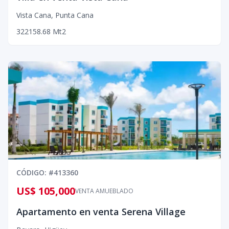
Vista Cana
,
Punta Cana
3
2
2
158.68
Mt2
CÓDIGO
: #
413360
US$ 105,000
VENTA AMUEBLADO
Apartamento en venta Serena Village