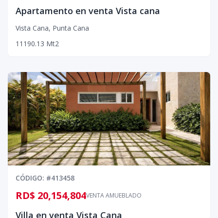
Apartamento en venta Vista cana
Vista Cana
,
Punta Cana
1
1
1
90.13
Mt2
CÓDIGO
: #
413458
RD$ 20,154,804
VENTA AMUEBLADO
Villa en venta Vista Cana