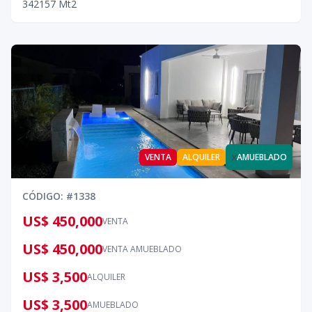
3
4
2
157
Mt2
x
VENTA
ALQUILER
AMUEBLADO
CÓDIGO
: #
1338
US$ 450,000
VENTA
US$ 450,000
VENTA AMUEBLADO
US$ 3,500
ALQUILER
US$ 3,500
AMUEBLADO