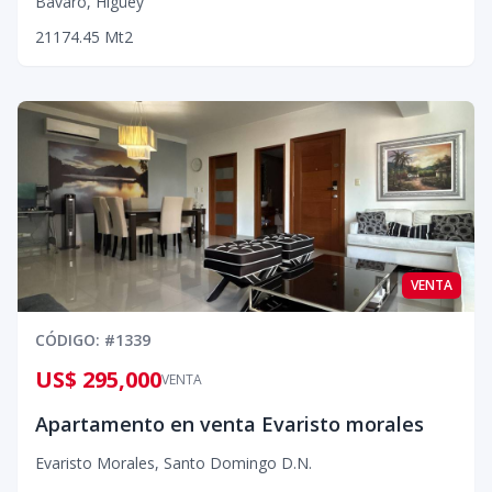
Bavaro
,
Higüey
2
1
1
74.45
Mt2
VENTA
CÓDIGO
: #
1339
US$ 295,000
VENTA
Apartamento en venta Evaristo morales
Evaristo Morales
,
Santo Domingo D.N.