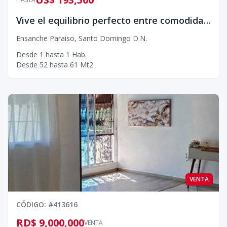
Vive el equilibrio perfecto entre comodidad, modernidad y ubicación en este exclusivo residencial ubicado en el corazón de Ensanche Paraíso.
Ensanche Paraiso
,
Santo Domingo D.N.
Desde
1
hasta
1
Hab.
Desde
52
hasta
61
Mt2
VENTA
CÓDIGO
: #
413616
RD$ 9,000,000
VENTA