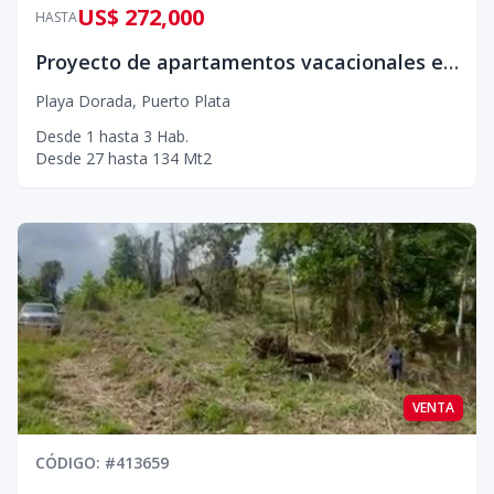
US$ 272,000
HASTA
Proyecto de apartamentos vacacionales en Puerto Plata
Playa Dorada
,
Puerto Plata
Desde
1
hasta
3
Hab.
Desde
27
hasta
134
Mt2
VENTA
CÓDIGO
: #
413659