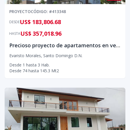
PROYECTO
CÓDIGO
: #
413348
US$ 183,806.68
DESDE
US$ 357,018.96
HASTA
Precioso proyecto de apartamentos en venta, ubicado en Evaristo Morales.
Evaristo Morales
,
Santo Domingo D.N.
Desde
1
hasta
3
Hab.
Desde
74
hasta
145.3
Mt2