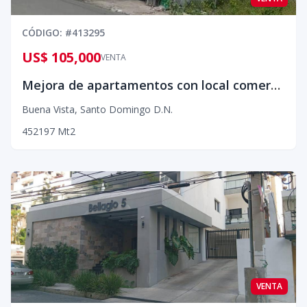
CÓDIGO
: #
413295
US$ 105,000
VENTA
Mejora de apartamentos con local comercial
Buena Vista
,
Santo Domingo D.N.
4
5
2
197
Mt2
VENTA