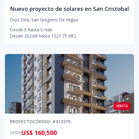
Nuevo proyecto de solares en San Cristobal
Dios Dirá
,
San Gregorio De Nigua
Desde
0
hasta
0
Hab.
Desde
202.68
hasta
1321.75
Mt2
VENTA
PROYECTO
CÓDIGO
: #
413379
US$ 160,500
DESDE