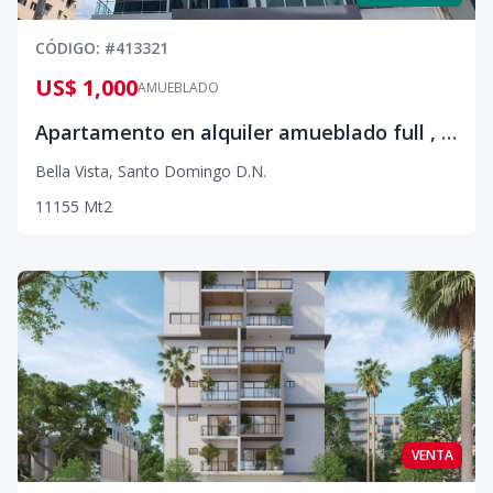
CÓDIGO
: #
413321
US$ 1,000
AMUEBLADO
Apartamento en alquiler amueblado full , Bella Vista
Bella Vista
,
Santo Domingo D.N.
1
1
1
55
Mt2
VENTA