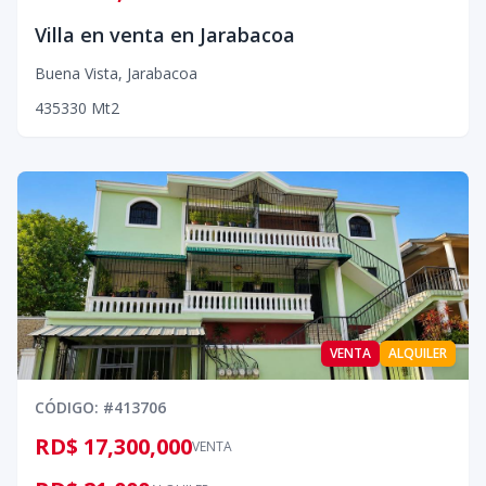
Villa en venta en Jarabacoa
Buena Vista
,
Jarabacoa
4
3
5
330
Mt2
VENTA
ALQUILER
CÓDIGO
: #
413706
RD$ 17,300,000
VENTA