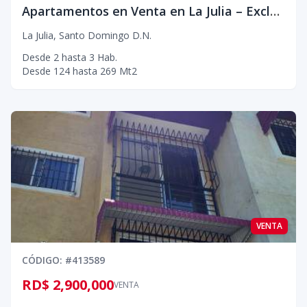
Apartamentos en Venta en La Julia – Exclusividad, Confort y Ubicación Privilegiada
La Julia
,
Santo Domingo D.N.
Desde
2
hasta
3
Hab.
Desde
124
hasta
269
Mt2
VENTA
CÓDIGO
: #
413589
RD$ 2,900,000
VENTA