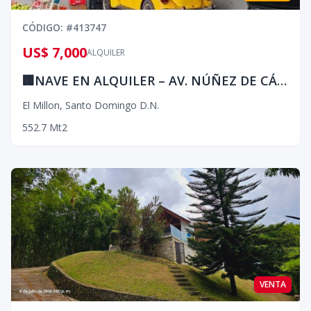
CÓDIGO
: #
413747
US$ 7,000
ALQUILER
🏢NAVE EN ALQUILER – AV. NÚÑEZ DE CÁCERES
El Millon
,
Santo Domingo D.N.
552.7
Mt2
VENTA