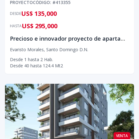
PROYECTO
CÓDIGO
: #
413355
US$ 135,000
DESDE
US$ 295,000
HASTA
Precioso e innovador proyecto de apartamentos en Evaristo Morales
Evaristo Morales
,
Santo Domingo D.N.
Desde
1
hasta
2
Hab.
Desde
40
hasta
124.4
Mt2
VENTA