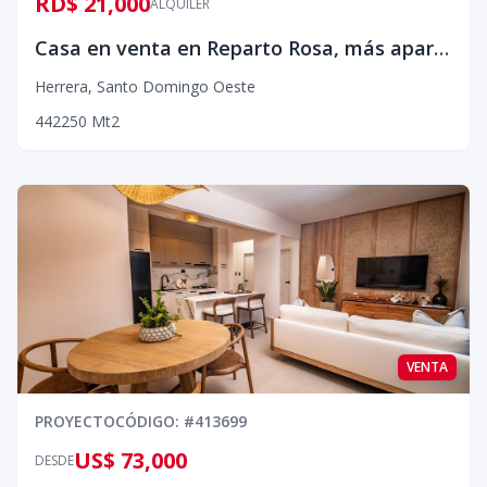
RD$ 21,000
ALQUILER
Casa en venta en Reparto Rosa, más apartamento en alquiler
Herrera
,
Santo Domingo Oeste
4
4
2
250
Mt2
VENTA
PROYECTO
CÓDIGO
: #
413699
US$ 73,000
DESDE