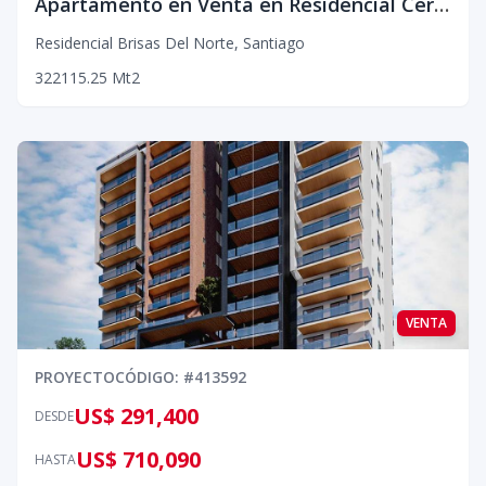
Apartamento en Venta en Residencial Cerrado, en Brisas del Norte, Santiago
Residencial Brisas Del Norte
,
Santiago
3
2
2
115.25
Mt2
VENTA
PROYECTO
CÓDIGO
: #
413592
US$ 291,400
DESDE
US$ 710,090
HASTA