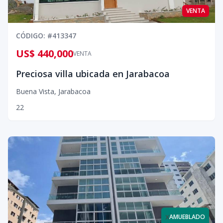
VENTA
CÓDIGO
: #
413347
US$ 440,000
VENTA
Preciosa villa ubicada en Jarabacoa
Buena Vista
,
Jarabacoa
2
2
x
AMUEBLADO