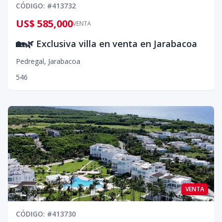
CÓDIGO
: #
413732
US$ 585,000
VENTA
🏡🌿 Exclusiva villa en venta en Jarabacoa
Pedregal
,
Jarabacoa
5
4
6
VENTA
CÓDIGO
: #
413730