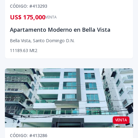
CÓDIGO
: #
413293
US$ 175,000
VENTA
Apartamento Moderno en Bella Vista
Bella Vista
,
Santo Domingo D.N.
1
1
1
89.63
Mt2
VENTA
CÓDIGO
: #
413286