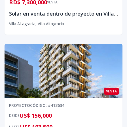
RD$ 7,300,000
VENTA
Solar en venta dentro de proyecto en Villa Altagracia
Villa Altagracia
,
Villa Altagracia
VENTA
PROYECTO
CÓDIGO
: #
413634
US$ 156,000
DESDE
US$ 193,500
HASTA