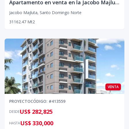
Apartamento en venta en la Jacobo Majluta
Jacobo Majluta
,
Santo Domingo Norte
3
1
1
62.47
Mt2
VENTA
PROYECTO
CÓDIGO
: #
413559
US$ 282,825
DESDE
US$ 330,000
HASTA