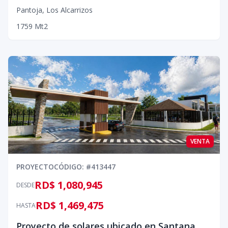
Pantoja
,
Los Alcarrizos
1
759
Mt2
VENTA
PROYECTO
CÓDIGO
: #
413447
RD$ 1,080,945
DESDE
RD$ 1,469,475
HASTA
Proyecto de solares ubicado en Santana