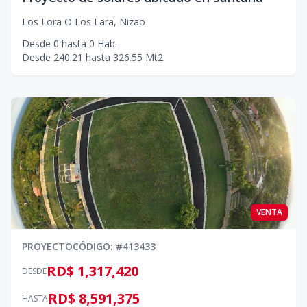
Los Lora O Los Lara
,
Nizao
Desde
0
hasta
0
Hab.
Desde
240.21
hasta
326.55
Mt2
VENTA
PROYECTO
CÓDIGO
: #
413433
RD$ 1,317,420
DESDE
RD$ 8,591,375
HASTA