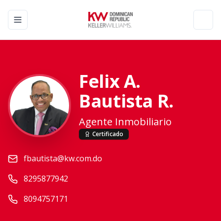
Toggle navigation menu
Toggl
Felix A.
Bautista R.
Agente Inmobiliario
Certificado
fbautista@kw.com.do
8295877942
8094757171