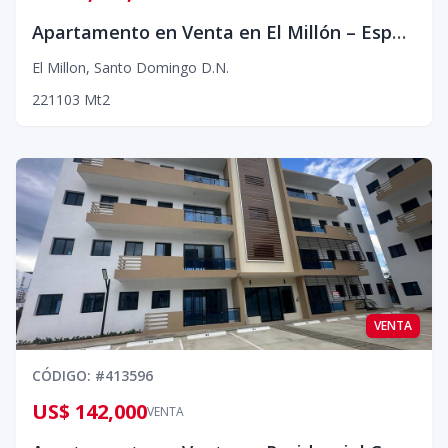
Apartamento en Venta en El Millón – Espacioso y Excelente Ubicación
El Millon
,
Santo Domingo D.N.
2
2
1
103
Mt2
VENTA
CÓDIGO
: #
413596
US$ 142,000
VENTA