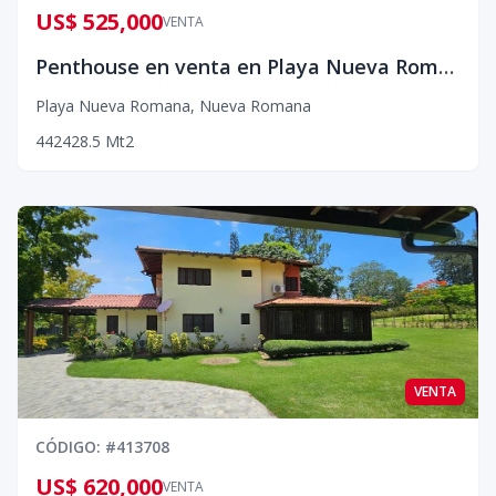
US$ 525,000
VENTA
Penthouse en venta en Playa Nueva Romana
Playa Nueva Romana
,
Nueva Romana
4
4
2
428.5
Mt2
VENTA
CÓDIGO
: #
413708
US$ 620,000
VENTA