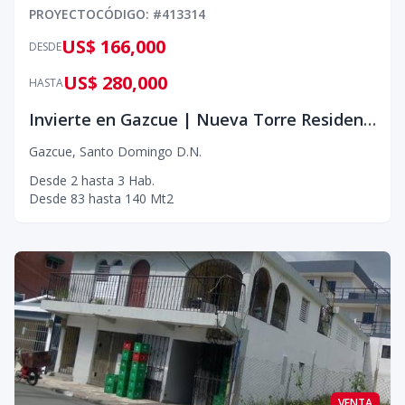
PROYECTO
CÓDIGO
: #
413314
US$ 166,000
DESDE
US$ 280,000
HASTA
Invierte en Gazcue | Nueva Torre Residencial Desde US$118,000
Gazcue
,
Santo Domingo D.N.
Desde
2
hasta
3
Hab.
Desde
83
hasta
140
Mt2
VENTA