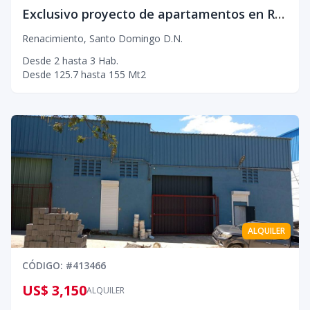
Exclusivo proyecto de apartamentos en Renacimiento
Renacimiento
,
Santo Domingo D.N.
Desde
2
hasta
3
Hab.
Desde
125.7
hasta
155
Mt2
ALQUILER
CÓDIGO
: #
413466
US$ 3,150
ALQUILER