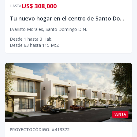
US$ 308,000
HASTA
Tu nuevo hogar en el centro de Santo Domingo
Evaristo Morales
,
Santo Domingo D.N.
Desde
1
hasta
3
Hab.
Desde
63
hasta
115
Mt2
VENTA
PROYECTO
CÓDIGO
: #
413372