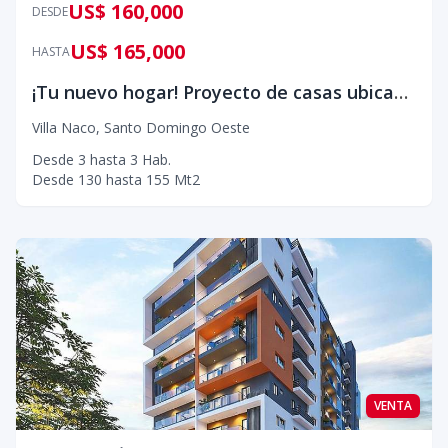
US$ 160,000
DESDE
US$ 165,000
HASTA
¡Tu nuevo hogar! Proyecto de casas ubicado Villas Naco
Villa Naco
,
Santo Domingo Oeste
Desde
3
hasta
3
Hab.
Desde
130
hasta
155
Mt2
VENTA