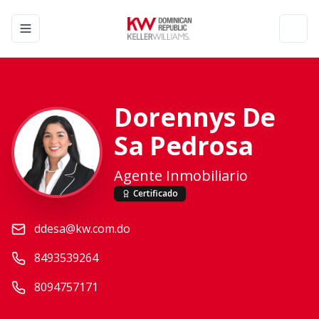
Toggle navigation menu
Toggl
Dorennys De
Sa Pedrosa
Agente Inmobiliario
Certificado
ddesa@kw.com.do
8493539264
8094757171