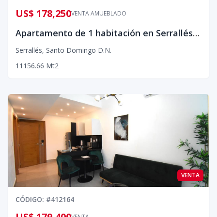
US$ 178,250
VENTA AMUEBLADO
Apartamento de 1 habitación en Serrallés para invertir
Serrallés
,
Santo Domingo D.N.
1
1
1
56.66
Mt2
VENTA
CÓDIGO
: #
412164
US$ 179,400
VENTA