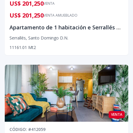
US$ 201,250
VENTA
US$ 201,250
VENTA AMUEBLADO
Apartamento de 1 habitación e Serrallés para invertir
Serrallés
,
Santo Domingo D.N.
1
1
1
61.01
Mt2
VENTA
CÓDIGO
: #
412059