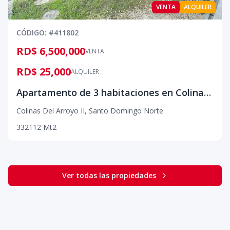
VENTA
ALQUILER
CÓDIGO
: #
411802
RD$ 6,500,000
VENTA
RD$ 25,000
ALQUILER
Apartamento de 3 habitaciones en Colinas del Arroyo II, en la Jacobo Majluta
Colinas Del Arroyo II
,
Santo Domingo Norte
3
3
2
112
Mt2
Ver todas las propiedades