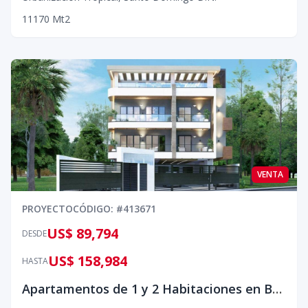
1
1
1
70
Mt2
VENTA
PROYECTO
CÓDIGO
: #
413671
US$ 89,794
DESDE
US$ 158,984
HASTA
Apartamentos de 1 y 2 Habitaciones en Bayahíbe | Rooftop y Amenidades Exclusivas