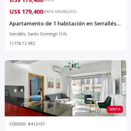
US$ 179,400
VENTA AMUEBLADO
Apartamento de 1 habitación en Serrallés, ideal para invertir
Serrallés
,
Santo Domingo D.N.
1
1
1
58.12
Mt2
VENTA
CÓDIGO
: #
412157