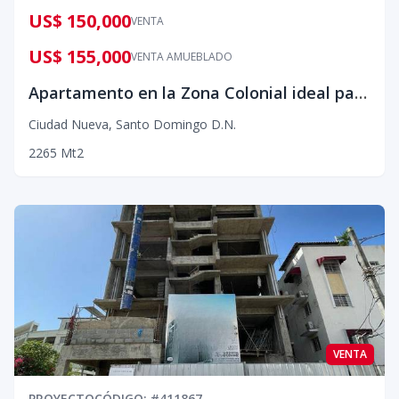
US$ 150,000
VENTA
US$ 155,000
VENTA AMUEBLADO
Apartamento en la Zona Colonial ideal para invertir
Ciudad Nueva
,
Santo Domingo D.N.
2
2
65
Mt2
VENTA
PROYECTO
CÓDIGO
: #
411867