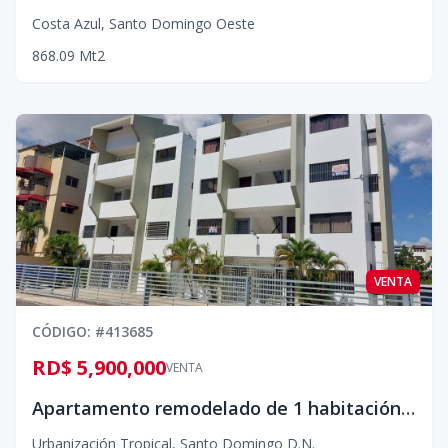
Costa Azul
,
Santo Domingo Oeste
868.09
Mt2
VENTA
CÓDIGO
: #
413685
RD$ 5,900,000
VENTA
Apartamento remodelado de 1 habitación en Urbanización Tropical
Urbanización Tropical
,
Santo Domingo D.N.