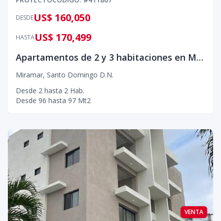
US$ 160,050
DESDE
US$ 170,499
HASTA
Apartamentos de 2 y 3 habitaciones en Miramar, cerca del Culb Miramar
Miramar
,
Santo Domingo D.N.
Desde
2
hasta
2
Hab.
Desde
96
hasta
97
Mt2
VENTA