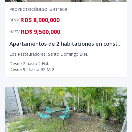
PROYECTO
CÓDIGO
: #
411809
RD$ 8,900,000
DESDE
RD$ 9,500,000
HASTA
Apartamentos de 2 habitaciones en construcción en Los Restauradores
Los Restauradores
,
Santo Domingo D.N.
Desde
2
hasta
2
Hab.
Desde
92
hasta
92
Mt2