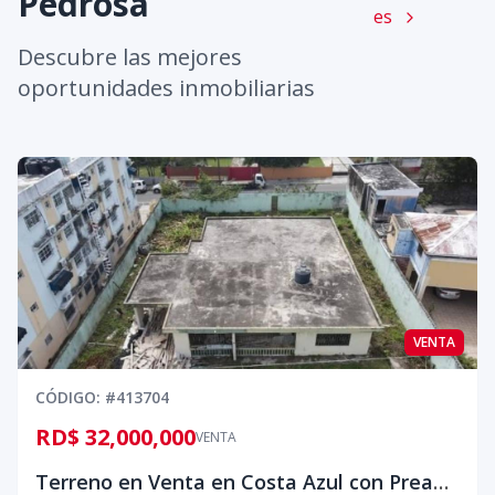
Pedrosa
es
Descubre las mejores
oportunidades inmobiliarias
VENTA
CÓDIGO
: #
413704
RD$ 32,000,000
VENTA
Terreno en Venta en Costa Azul con Preaprobación para 2 Torres