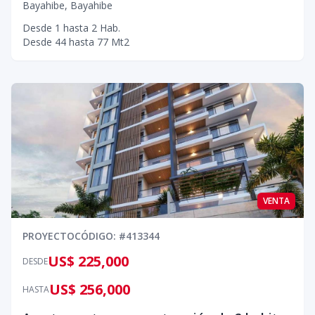
Bayahibe
,
Bayahibe
Desde
1
hasta
2
Hab.
Desde
44
hasta
77
Mt2
VENTA
PROYECTO
CÓDIGO
: #
413344
US$ 225,000
DESDE
US$ 256,000
HASTA