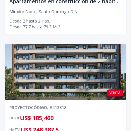
Apartamentos en construcción de 2 habitaciones en Mirador Norte
Mirador Norte
,
Santo Domingo D.N.
Desde
2
hasta
2
Hab.
Desde
77.7
hasta
79.3
Mt2
VENTA
PROYECTO
CÓDIGO
: #
413318
US$ 185,460
DESDE
US$ 248,387.5
HASTA