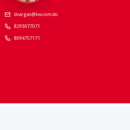
dvargas@kw.com.do
8293077071
8094757171