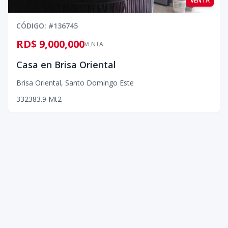
VENTA
CÓDIGO
: #
136745
RD$ 9,000,000
VENTA
Casa en Brisa Oriental
Brisa Oriental
,
Santo Domingo Este
3
3
2
383.9
Mt2