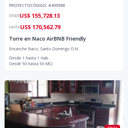
PROYECTO
CÓDIGO
: #
409588
US$ 155,728.13
DESDE
US$ 170,562.79
HASTA
Torre en Naco AirBNB Friendly
Ensanche Naco
,
Santo Domingo D.N.
Desde
1
hasta
1
Hab.
Desde
50
hasta
50
Mt2