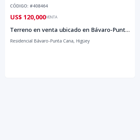
CÓDIGO
: #
408464
US$ 120,000
VENTA
Terreno en venta ubicado en Bávaro-Punta cana
Residencial Bávaro-Punta Cana
,
Higüey