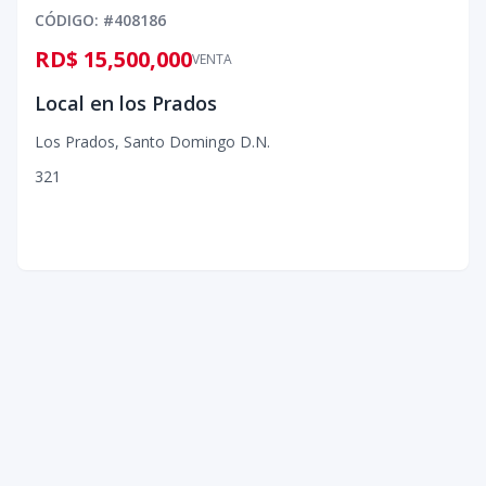
CÓDIGO
: #
408186
RD$ 15,500,000
VENTA
Local en los Prados
Los Prados
,
Santo Domingo D.N.
3
2
1