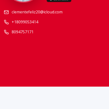
clementefeliz20@icloud.com
+18099053414
8094757171