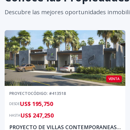
Descubre las mejores oportunidades inmobili
VENTA
PROYECTO
CÓDIGO
: #
413518
US$ 195,750
DESDE
US$ 247,250
HASTA
PROYECTO DE VILLAS CONTEMPORANEAS EN BOCA CHICA