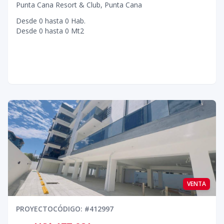
Punta Cana Resort & Club
,
Punta Cana
Desde
0
hasta
0
Hab.
Desde
0
hasta
0
Mt2
VENTA
PROYECTO
CÓDIGO
: #
412997