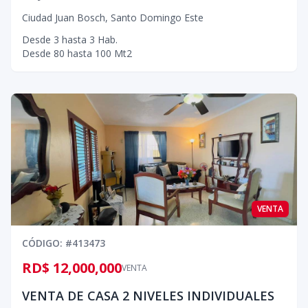
Ciudad Juan Bosch
,
Santo Domingo Este
Desde
3
hasta
3
Hab.
Desde
80
hasta
100
Mt2
VENTA
CÓDIGO
: #
413473
RD$ 12,000,000
VENTA
VENTA DE CASA 2 NIVELES INDIVIDUALES