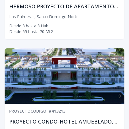
HERMOSO PROYECTO DE APARTAMENTOS EN SABANA PERDIDA
Las Palmeras
,
Santo Domingo Norte
Desde
3
hasta
3
Hab.
Desde
65
hasta
70
Mt2
0
PROYECTO
CÓDIGO
: #
413213
PROYECTO CONDO-HOTEL AMUEBLADO, PUNTA CANA