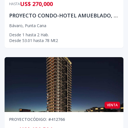
US$ 270,000
HASTA
PROYECTO CONDO-HOTEL AMUEBLADO, PUNTA CANA
Bávaro
,
Punta Cana
Desde
1
hasta
2
Hab.
Desde
53.01
hasta
78
Mt2
VENTA
PROYECTO
CÓDIGO
: #
412766