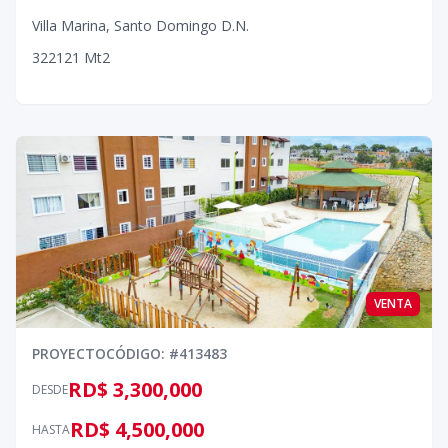
Villa Marina
,
Santo Domingo D.N.
3
2
2
121
Mt2
VENTA
PROYECTO
CÓDIGO
: #
413483
RD$ 3,300,000
DESDE
RD$ 4,500,000
HASTA