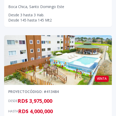
Boca Chica
,
Santo Domingo Este
Desde
3
hasta
3
Hab.
Desde
145
hasta
145
Mt2
VENTA
PROYECTO
CÓDIGO
: #
413484
RD$ 3,975,000
DESDE
RD$ 4,000,000
HASTA