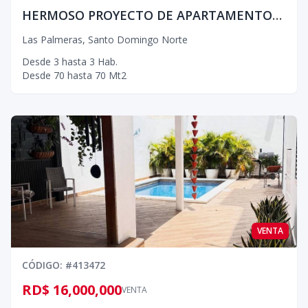
HERMOSO PROYECTO DE APARTAMENTOS EN SABANA PERDIDA
Las Palmeras
,
Santo Domingo Norte
Desde
3
hasta
3
Hab.
Desde
70
hasta
70
Mt2
VENTA
CÓDIGO
: #
413472
RD$ 16,000,000
VENTA