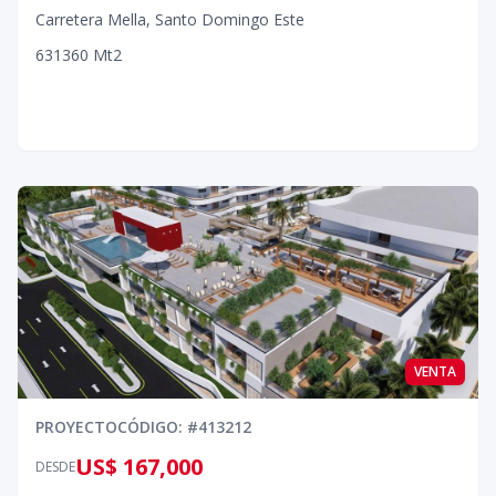
Carretera Mella
,
Santo Domingo Este
6
3
1
360
Mt2
VENTA
PROYECTO
CÓDIGO
: #
413212
US$ 167,000
DESDE