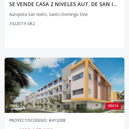
SE VENDE CASA 2 NIVELES AUT. DE SAN ISIDRO
Autopista San Isidro
,
Santo Domingo Este
3
4
2
207.9
Mt2
VENTA
PROYECTO
CÓDIGO
: #
413208