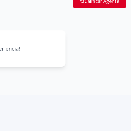
Calificar Agente
riencia!
z