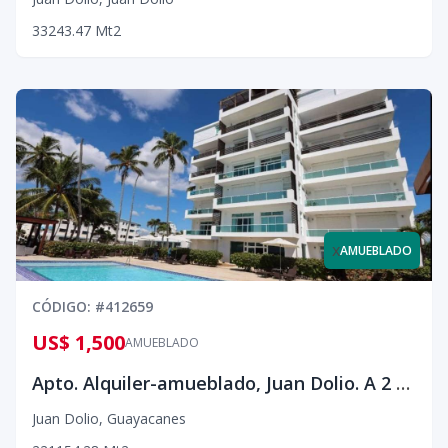
3
3
243.47
Mt2
x
AMUEBLADO
CÓDIGO
: #
412659
US$ 1,500
AMUEBLADO
Apto. Alquiler-amueblado, Juan Dolio. A 2 mins. de Marbella y a 1 min. del Club de Playa Guavaberry
Juan Dolio
,
Guayacanes