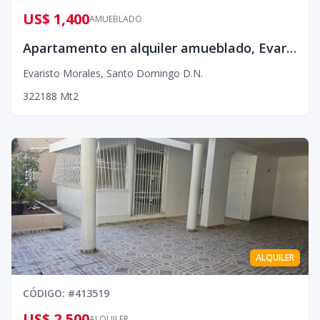
US$ 1,400
AMUEBLADO
Apartamento en alquiler amueblado, Evaristo Morales
Evaristo Morales
,
Santo Domingo D.N.
3
2
2
188
Mt2
ALQUILER
CÓDIGO
: #
413519
US$ 2,500
ALQUILER