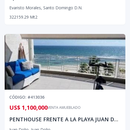
Evaristo Morales
,
Santo Domingo D.N.
3
2
2
159.29
Mt2
CÓDIGO
: #
413036
US$ 1,100,000
VENTA AMUEBLADO
PENTHOUSE FRENTE A LA PLAYA JUAN DOLIO
Juan Dolio
,
Juan Dolio