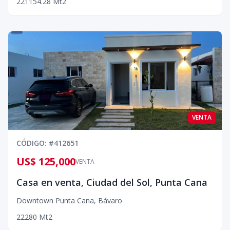
2
2
1
154.28
Mt2
VENTA
CÓDIGO
: #
412651
US$ 125,000
VENTA
Casa en venta, Ciudad del Sol, Punta Cana
Downtown Punta Cana
,
Bávaro
2
2
2
80
Mt2