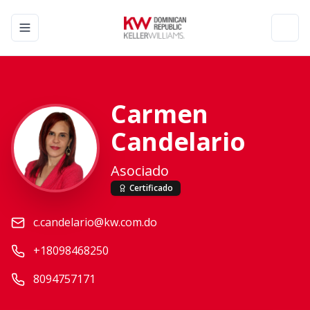
Toggle navigation menu
Toggl
Carmen
Candelario
Asociado
Certificado
c.candelario@kw.com.do
+18098468250
8094757171