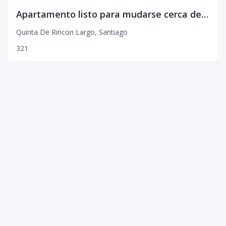
Apartamento listo para mudarse cerca de PUCMM
Quinta De Rincon Largo
,
Santiago
3
2
1