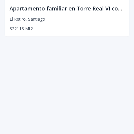
Apartamento familiar en Torre Real VI con piscina y gimnasio
El Retiro
,
Santiago
3
2
2
118
Mt2