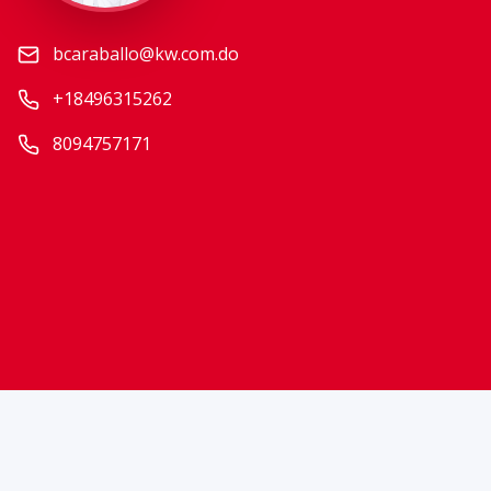
bcaraballo@kw.com.do
+18496315262
8094757171