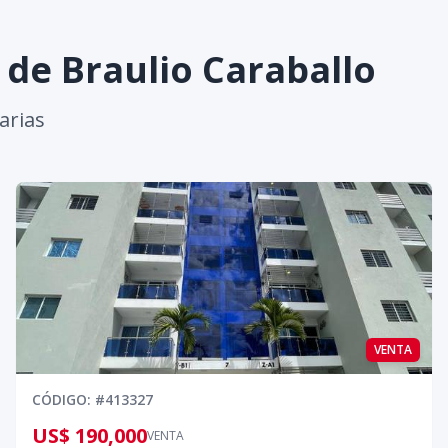
s de
Braulio Caraballo
arias
VENTA
CÓDIGO
: #
413327
US$ 190,000
VENTA