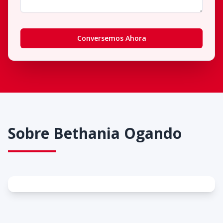
Conversemos Ahora
Sobre
Bethania Ogando