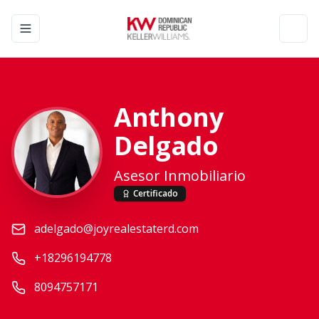
Toggle navigation menu
Toggl
Anthony
Delgado
Asesor Inmobiliario
Certificado
adelgado@joyrealestaterd.com
+18296194778
8094757171