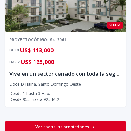
VENTA
PROYECTO
CÓDIGO
: #
413061
US$ 113,000
DESDE
US$ 165,000
HASTA
Vive en un sector cerrado con toda la seguridad y tranquilidad sin contaminación sonica, ambiental y atmosferica
Doce D Haina
,
Santo Domingo Oeste
Desde
1
hasta
3
Hab.
Desde
95.5
hasta
925
Mt2
Ver todas las propiedades