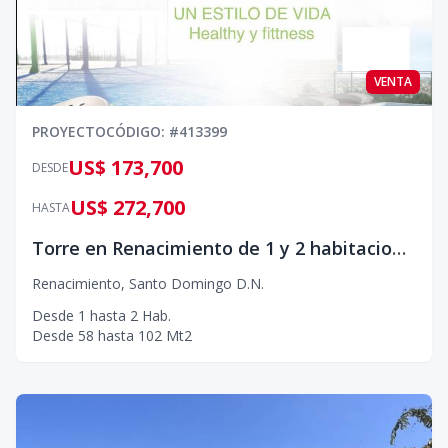
VENTA
PROYECTO
CÓDIGO
: #
413399
US$ 173,700
DESDE
US$ 272,700
HASTA
Torre en Renacimiento de 1 y 2 habitaciones AB&B Friendly en construccion
Renacimiento
,
Santo Domingo D.N.
Desde
1
hasta
2
Hab.
Desde
58
hasta
102
Mt2