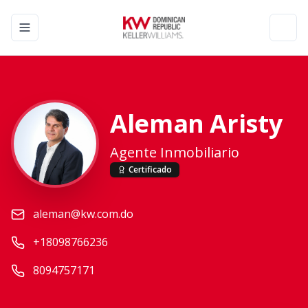
Toggle navigation menu
Toggl
Aleman Aristy
Agente Inmobiliario
Certificado
aleman@kw.com.do
+18098766236
8094757171