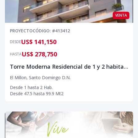
VENTA
PROYECTO
CÓDIGO
: #
413412
US$ 141,150
DESDE
US$ 278,750
HASTA
Torre Moderna Residencial de 1 y 2 habitaciones
El Millon
,
Santo Domingo D.N.
Desde
1
hasta
2
Hab.
Desde
47.5
hasta
99.9
Mt2