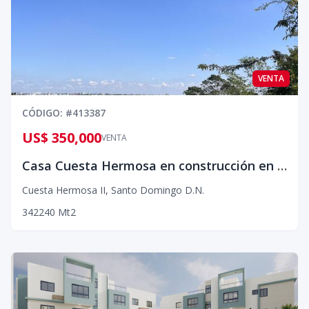
VENTA
CÓDIGO
: #
413387
US$ 350,000
VENTA
Casa Cuesta Hermosa en construcción en proyecto cerrado
Cuesta Hermosa II
,
Santo Domingo D.N.
3
4
2
240
Mt2