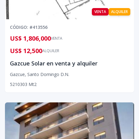
VENTA
ALQUILER
CÓDIGO
: #
413556
US$ 1,806,000
VENTA
US$ 12,500
ALQUILER
Gazcue Solar en venta y alquiler
Gazcue
,
Santo Domingo D.N.
5
2
10
303
Mt2