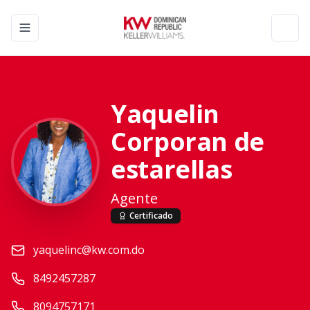
Toggle navigation menu
Toggl
Yaquelin
Corporan de
estarellas
Agente
Certificado
yaquelinc@kw.com.do
8492457287
8094757171