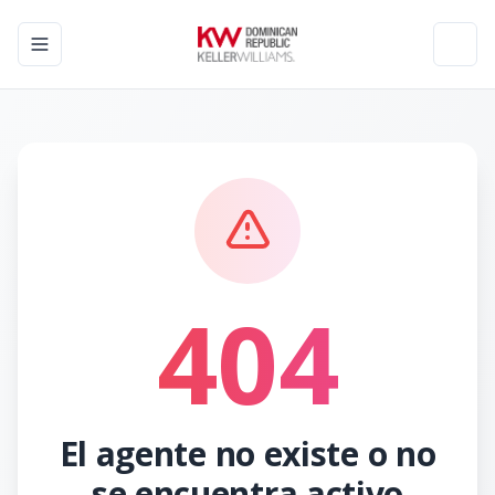
Toggle navigation menu
Toggl
404
El agente no existe o no
se encuentra activo