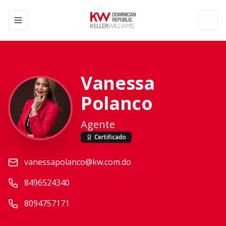
Toggle navigation menu
Toggl
Vanessa
Polanco
Agente
Certificado
vanessapolanco@kw.com.do
8496524340
8094757171