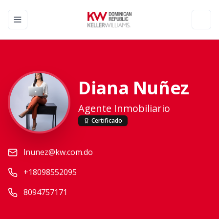
Toggle navigation menu
Toggl
Diana Nuñez
Agente Inmobiliario
Certificado
lnunez@kw.com.do
+18098552095
8094757171