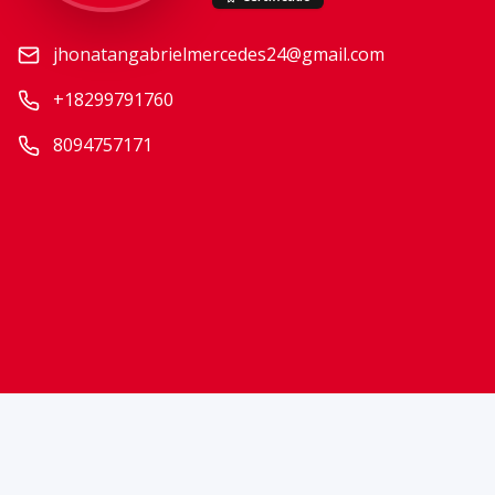
jhonatangabrielmercedes24@gmail.com
+18299791760
8094757171