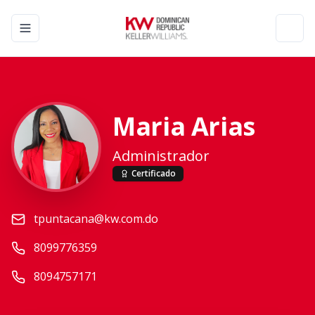
Toggle navigation menu
Toggl
Maria Arias
Administrador
Certificado
tpuntacana@kw.com.do
8099776359
8094757171