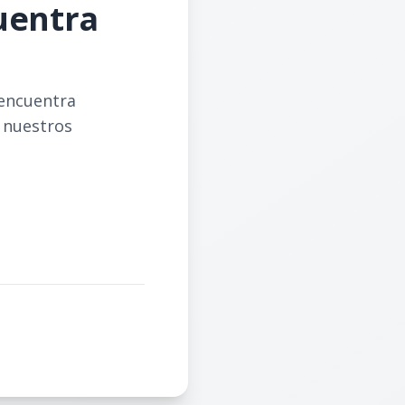
cuentra
 encuentra
e nuestros